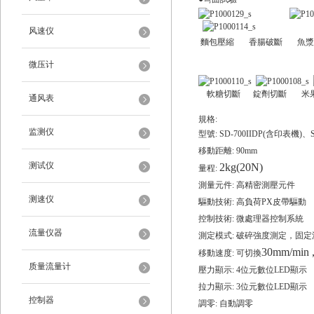
风速仪
麵包壓縮
香腸破斷
魚漿
微压计
軟糖切斷
錠劑切斷
米果
通风表
規格:
监测仪
型號
:
SD-700IIDP(含印表機)、S
移動距離
: 90mm
测试仪
2kg(20N)
量程
:
測量元件
:
高精密測壓元件
测速仪
驅動技術
:
高負荷PX皮帶驅動
控制技術
:
微處理器控制系統
流量仪器
測定模式
:
破碎強度測定
，固定
30mm/min 
移動速度
: 可切換
质量流量计
壓力顯示
: 4
位元數位
LED
顯示
拉力顯示
: 3
位元數位
LED
顯示
控制器
調零
:
自動調零