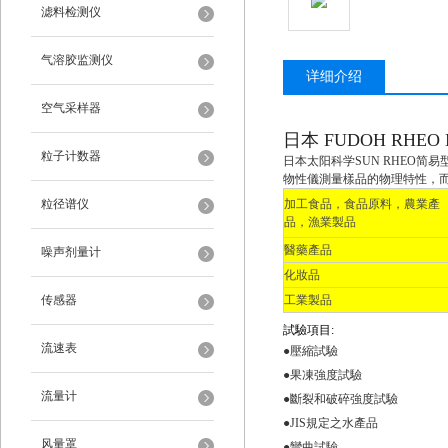
滤料检测仪
气溶胶监测仪
详细介绍
空气采样器
日本 FUDOH RHEO
粒子计数器
日本太阳科学SUN RHEO简易型物
物性儀測量樣品的物理特性，
粒径谱仪
加工食品，食品原料，農業產
品，漁業製品
醫藥產品
噪声剂量计
化妝品
传感器
工業製品
試驗項目:
流速表
●壓縮試驗
●果凍強度試驗
流量计
●斷裂和破碎強度試驗
●JIS規定之水產品
风量罩
●彎曲試驗