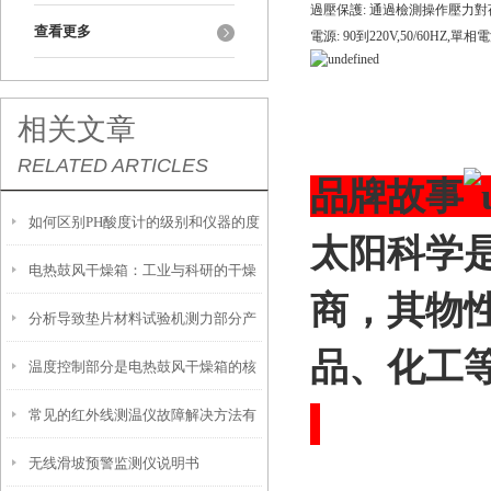
過壓保護
:
通過檢測操作壓力對
查看更多
電源
: 90
到
220V,50/60HZ,
單相電
相关文章
RELATED ARTICLES
品牌故事
如何区别PH酸度计的级别和仪器的度
太阳科学
电热鼓风干燥箱：工业与科研的干燥
商，其物
分析导致垫片材料试验机测力部分产
好帮手
品、化工
温度控制部分是电热鼓风干燥箱的核
生摩擦力的原因
常见的红外线测温仪故障解决方法有
心部分
无线滑坡预警监测仪说明书
哪些