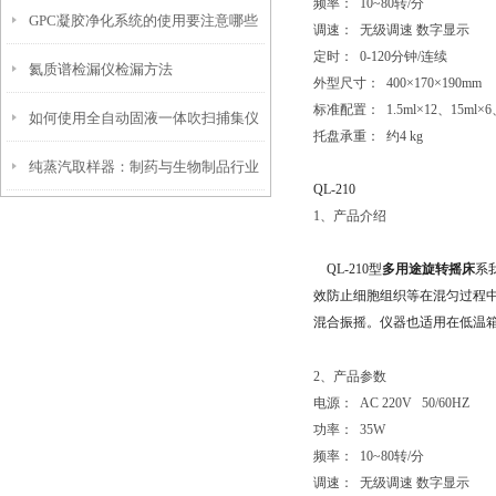
频率： 10~80转/分
GPC凝胶净化系统的使用要注意哪些
卫士
调速： 无级调速 数字显示
定时： 0-120分钟/连续
氦质谱检漏仪检漏方法
操作？
外型尺寸： 400×170×190mm
标准配置： 1.5ml×12、15ml×6
如何使用全自动固液一体吹扫捕集仪
托盘承重： 约4 kg
纯蒸汽取样器：制药与生物制品行业
提升实验室效率
QL-210
1、产品介绍
中的关键质量控制工具
QL-210型
多用途旋转摇床
系
效防止细胞组织等在混匀过程中遭
混合振摇。仪器也适用在低温
2、产品参数
电源： AC 220V 50/60HZ
功率： 35W
频率： 10~80转/分
调速： 无级调速 数字显示