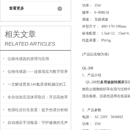
功率： 35W
查看更多
频率： 0~80转/分
调速： 无级调速
外型尺寸： 400×170×190mm
相关文章
标准配置： 1.5ml×12、15ml×6
托盘承重： 约4 kg
RELATED ARTICLES
(产品以实物为准)
位移传感器的原理与应用
QL-208
位移传感器——连接现实与数字世界
1、产品介绍
QL-208型
多用途旋转摇床
系
一文解读普发340氦质谱检漏仪的工
的桥梁
效防止细胞组织等在混匀过程中遭
混合振摇。仪器也适用在低温
全自动加压流体萃取仪：开启高效萃
作原理
色谱柱后衍生装置：提升色谱分析精
2、产品参数
取新时代
电源： AC 220V 50/60HZ
自动感应手消毒器：守护健康的无声
度的利器
功率： 35W