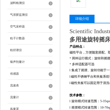
滤料检测仪
气溶胶监测仪
详细介绍
空气采样器
Scientific Indus
多用途旋转摇
粒子计数器
产品特点
：
粒径谱仪
磁性平台，方便随意搭配、
* 两种运行模式：旋转和摇
噪声剂量计
* 多种适配器可选
l
集成了摇摆、旋转功能于一
传感器
l
磁性不锈钢平台和夹板系统
l
磁性夹板可以固定用于清洗
流速表
技术参数
：
流量计
l
旋转模式
转速范围：
5
-
3
5
rp
l
摇摆模式转速范围
：1
0
-
70r
风量罩