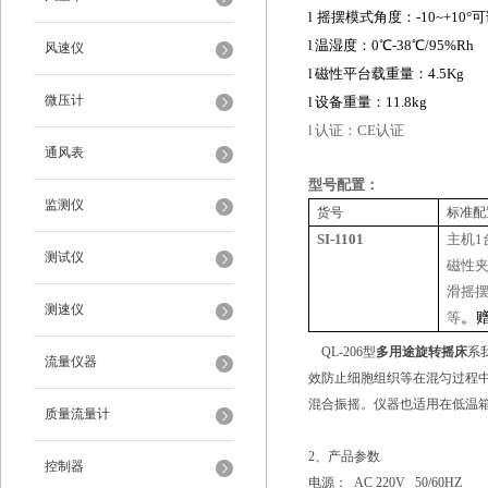
l
摇摆模式角度
：-
10
~+
10°
l
温
湿
度：
0
℃
-38
℃
/
95%Rh
风速仪
l
磁性平台
载
重量：
4.5
Kg
微压计
l
设备重量
：1
1.8kg
l
认证：CE认证
通风表
型号配置
：
监测仪
货号
标准配
SI-
1101
主机1
测试仪
磁性夹
滑
摇
测速仪
等
。
QL-206型
多用途旋转摇床
系
流量仪器
效防止细胞组织等在混匀过程中遭
混合振摇。仪器也适用在低温
质量流量计
2、产品参数
控制器
电源： AC 220V 50/60HZ