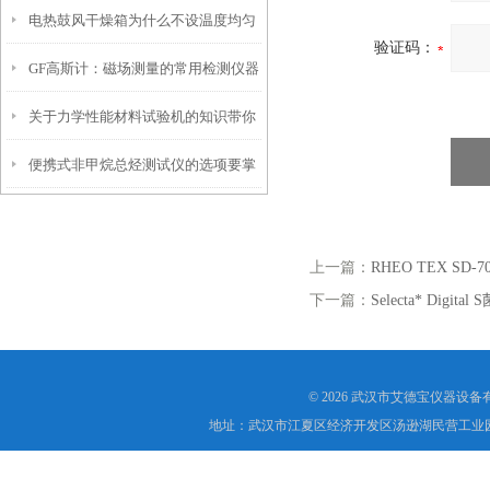
电热鼓风干燥箱为什么不设温度均匀
验证码：
GF高斯计：磁场测量的常用检测仪器
度参数？
关于力学性能材料试验机的知识带你
便携式非甲烷总烃测试仪的选项要掌
了解一下
握这些内容
上一篇：
RHEO TEX S
下一篇：
Selecta* Digit
© 2026 武汉市艾德宝仪器设
地址：武汉市江夏区经济开发区汤逊湖民营工业