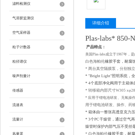
滤料检测仪
气溶胶监测仪
详细介绍
空气采样器
Plas-labs* 850-
产品特点
：
粒子计数器
美国Plas-labs成立于1967年，是
白色
海帕伦
橡胶手套，耐腐
粒径谱仪
*
两台真空隔膜泵，分别独
*
"Br
ight Light"
照明系统，
噪声剂量计
*
4
个底部净化阀用于主箱体
*
转移箱内部尺
寸
W305
x
φ
2
传感器
* 应用于锂电池研发、无氧操
用于锂电池研发
、
操作
、
药
流速表
*
箱体由一整张高透亚克力
*
3
个
P
C
干燥管，通过空气再
流量计
燥管时保护内部气压不受丝
*
白色
海帕伦
橡胶手套，耐
风量罩