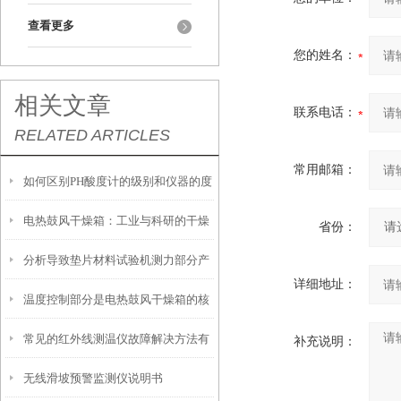
查看更多
您的姓名：
相关文章
联系电话：
RELATED ARTICLES
常用邮箱：
如何区别PH酸度计的级别和仪器的度
电热鼓风干燥箱：工业与科研的干燥
省份：
分析导致垫片材料试验机测力部分产
好帮手
详细地址：
温度控制部分是电热鼓风干燥箱的核
生摩擦力的原因
常见的红外线测温仪故障解决方法有
心部分
补充说明：
无线滑坡预警监测仪说明书
哪些