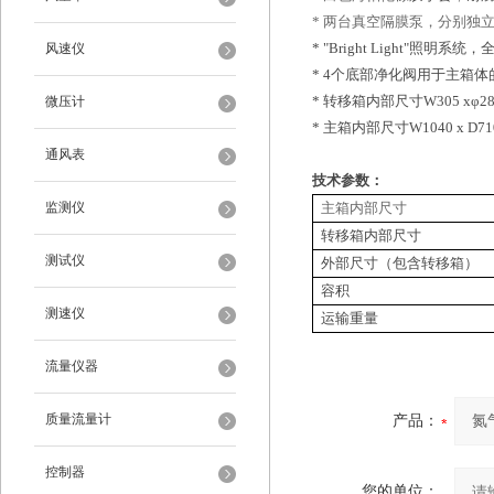
*
两台真空隔膜泵，分别独
*
"Br
ight Light"
照明系统，
风速仪
*
4
个底部净化阀用于主箱体
*
转移箱内部尺
寸
W305
x
φ
2
微压计
*
主箱内部尺
寸
W
1040
x
D
71
通风表
技术参数：
监测仪
主箱内部尺寸
转移箱内部尺寸
测试仪
外部尺寸（包含转移箱）
容积
测速仪
运输重量
流量仪器
质量流量计
产品：
控制器
您的单位：