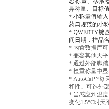
态称量、移液
异称量、目标
* 小称量值输
药典规范的小
* QWERT
间日期，样品
* 内置数据库
* 兼容其他天
* 通过外部脚
* 检重称量中
* AutoC
和性。可选外
* 当感应到温
变化1.5°C时