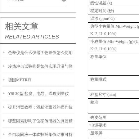
线性误差
(g)
稳定时间
(
秒
)
温漂
(ppm/˚C)
相关文章
典型小称量值
Min-Weight (g
K=2, U=0.10%)
RELATED ARTICLES
小称量值
Min-Weight (g) (U
K=2, U=0.10%)
色差仪是什么仪器？色差仪怎么使用
称量单位
冷热冲击试验机是如何实现升温与降
称量模式
德国METREL
温的过程？
YSI 30型 盐度、电导、温度测量仪
秤盘尺寸
(mm)
校准
提升消毒效率：酒精消毒器的操作技
去皮范围
哪些因素影响了位移传感器的测控精
巧与维护建议
电源要求
显示屏
全自动固液一体吹扫捕集仪助推可持
度