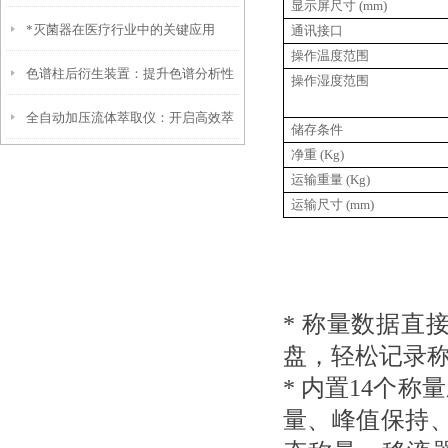
显示屏尺寸
(mm)
*灭菌器在医疗行业中的关键应用
通讯接口
续发展
操作温度范围
色谱柱后衍生装置：提升色谱分析性
操作湿度范围
全自动加压流体萃取仪：开启高效萃
能的关键技术
储存条件
净重
(Kg)
取新时代
运输重量
(Kg)
运输尺寸
(mm)
* 称量数据直
盘，轻松记录称
* 内置14个
量、峰值保持