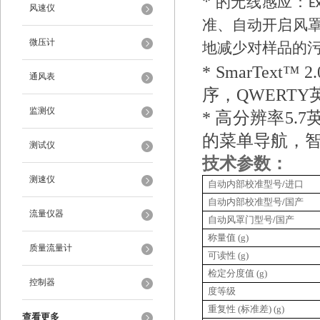
*
的无线感应：E
风速仪
准、自动开启风
微压计
地减少对样品的
* SmarTe
通风表
序，QWERT
监测仪
* 高分辨率5.
的菜单导航，
测试仪
技术参数：
测速仪
自动内部校准型号
/
进口
自动内部校准型号
/
国产
流量仪器
自动风罩门型号
/
国产
称量值
(g)
质量流量计
可读性
(g)
检定分度值
(g)
控制器
度等级
重复性
(
标准差
) (g)
查看更多