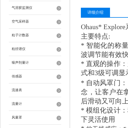
气溶胶监测仪
详细介绍
空气采样器
Ohaus* Explo
主要特点:
粒子计数器
* 智能化的称
粒径谱仪
波调节能有效
* 直观的操作
噪声剂量计
式和3级可调显
传感器
* 自动风罩门
流速表
念，让客户在
后滑动又可向
流量计
* 模组化设计
风量罩
下灵活使用