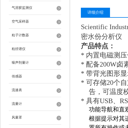
气溶胶监测仪
详细介绍
空气采样器
Scientific Indu
密水份分析仪
粒子计数器
产品特点：
粒径谱仪
*
内置电磁测压
噪声剂量计
*
配备200W
*
带背光图形显
传感器
*
可存储20个
流速表
告，可温度
*
具有USB、RS
流量计
功能导航和直
风量罩
根据提示对其