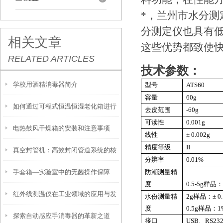
*，兰州市水分
分测定仪也具有低
相关文章
这些优势都致使
RELATED ARTICLES
技术参数：
学校用酒精消毒器简介
型号
ATS60
容量
60g
如何通过可程式恒温恒湿老化箱进行
去皮范围
-60g
可读性
0.001g
电热鼓风干燥箱的安装和注意事项
精确的环境测试
线性
± 0.002g
精度等级
II
真空封管机：高效封闭管道系统的核
分辨率
0.01%
手套箱—实验室中的无菌操作保障
防潮测量精
心设备
度
0.5-5g样品：
红外线测温仪在工业领域的应用与发
水份测量精
2g样品：± 0
度
0.5g样品：1
探索自动感应手消毒器的革新之道
展前景
接口
USB、RS23