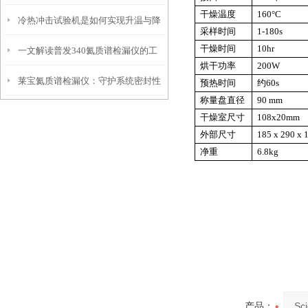
干燥温度
160°C
冷热冲击试验机是如何实现升温与降
采样时间
1-180s
干燥时间
10hr
一文解读普发340氦质谱检漏仪的工
温的过程？
烘干功率
200W
莱宝氦质谱检漏仪：守护系统密封性
作原理
预热时间
约60s
称量盘直径
90 mm
的忠诚卫士
干燥室尺寸
108x20mm
外部尺寸
185 x 290 x
净重
6.8kg
产品：