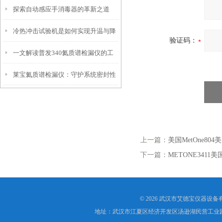
探索自动感应手消毒器的革新之道
展前景
冷热冲击试验机是如何实现升温与降
验证码：
一文解读普发340氦质谱检漏仪的工
温的过程？
莱宝氦质谱检漏仪：守护系统密封性
作原理
的忠诚卫士
上一篇：
美国MetOne8
下一篇：
METONE341
© 2026 武汉市艾德宝仪器设
地址：武汉市江夏区经济开发区汤逊湖民营工业