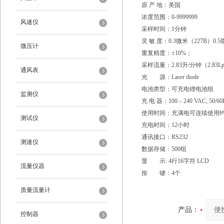
原 产 地：美国
浓度范围：0-9999999
风速仪
采样时间：1分钟
灵 敏 度：0.3微米（227B）0.
微压计
重复精度：±10%；
采样流量：2.83升/分钟（2.83L
通风表
光 源：Laser diode
电池类型：可充电锂电池组
监测仪
充 电 器：100 – 240 VAC, 50/60
使用时间：充满电可连续使用约
测试仪
充电时间：12小时
通讯接口：RS232
测速仪
数据存储：500组
显 示: 4行16字符 LCD
流量仪器
按 键：4个
质量流量计
产品：
控制器