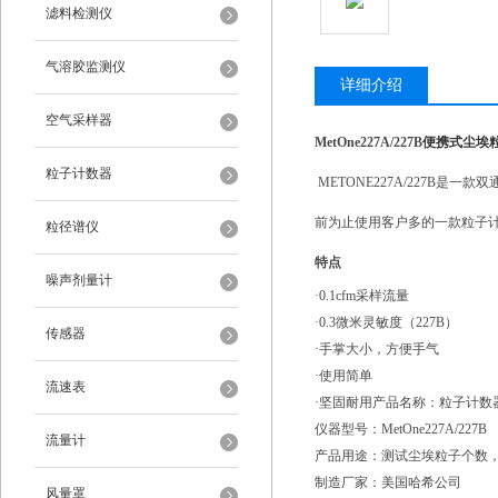
滤料检测仪
气溶胶监测仪
详细介绍
空气采样器
MetOne227A/227B
便携式尘埃
粒子计数器
METONE227A/227B是一款
前为止使用客户多的一款粒子
粒径谱仪
特点
噪声剂量计
·0.1cfm采样流量
·0.3微米灵敏度（227B）
传感器
·手掌大小，方便手气
·使用简单
流速表
·坚固耐用
产品名称：粒子计数
仪器型号：MetOne227A/227B
流量计
产品用途：测试尘埃粒子个数
制造厂家：美国哈希公司
风量罩