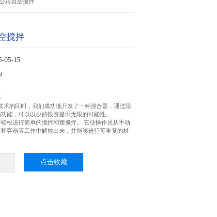
转公转真空搅拌
空搅拌
05-15
9
拌
KY 技术的同时，我们成功地开发了一种混合器，通过限
的功能，可以以少的投资提供无限的可能性。
轻松进行简单的搅拌和预搅拌。 它使操作员从手动
桨和容器等工作中解放出来，并能够进行可重复的材
点击收藏