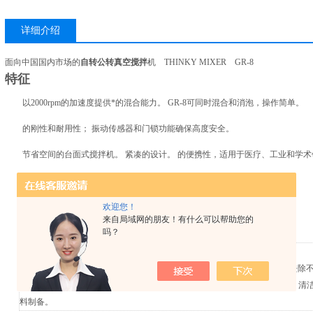
详细介绍
面向中国国内市场的
自转公转真空搅拌
机 THINKY MIXER GR-8
特征
以2000rpm的加速度提供*的混合能力。 GR-8可同时混合和消泡，操作简单。
的刚性和耐用性； 振动传感器和门锁功能确保高度安全。
节省空间的台面式搅拌机。 紧凑的设计。 的便携性，适用于医疗、工业和学
3种速度选择和可调时间功能，优化混合和提高质量，适用于广泛的材料。
欢迎您！
产品概要
来自局域网的朋友！有什么可以帮助您的
吗？
GR-8是专门针对中国市场的产品。
在遵循 THINKY 技术的同时，我们成功地开发了一种混合器，通过限度地去
您可以在实验室中轻松进行简单的搅拌和预搅拌。 它使操作员从手动搅拌、清
料制备。