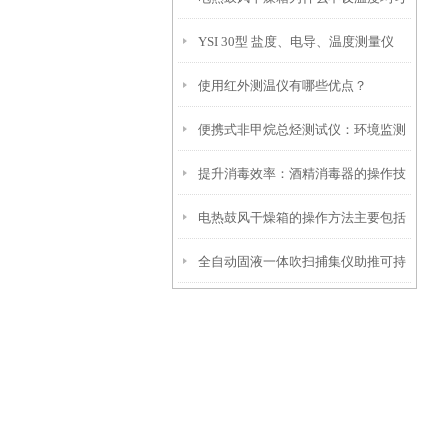
YSI 30型 盐度、电导、温度测量仪
度参数？
使用红外测温仪有哪些优点？
便携式非甲烷总烃测试仪：环境监测
提升消毒效率：酒精消毒器的操作技
中的高效工具
电热鼓风干燥箱的操作方法主要包括
巧与维护建议
全自动固液一体吹扫捕集仪助推可持
以下几个方面
续发展