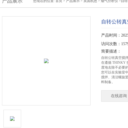
产品展示
您现在的位置:
首页
>
产品展示
>
英国凯恩
>
烟气分析仪
>自
自转公转真
产品时间：2025-
访问次数：157
简要描述：
自转公转真空搅
在遵循 THIN
度地去除不必要
您可以在实验室中
搅拌、清洁螺旋
料制备。
在线咨询