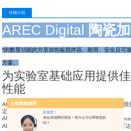
详细介绍
AREC Digital
陶瓷加
*的数显功能的方形加热板搅拌器。耐用、安全且可
方案。
为实验室基础应用提供佳
性能
AREC
陶瓷加热板搅拌器
是为需要温度加热和强力搅
定、样品和缓冲溶液的制备。
欢迎您！
AREC配备了由VELP设计的
来自局域网的朋友！有什么可以帮助您的
加热板技术，确保温度均匀性、加热效
吗？
AREC的*马达由于具有的磁耦合功能，搅拌体积可达