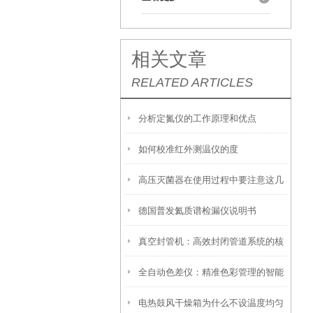
相关文章
RELATED ARTICLES
分析定氮仪的工作原理和优点
如何校准红外测温仪的度
高压灭菌器在使用过程中要注意这几
德国普发氦质谱检漏仪说明书
点事项
真空封管机：高效封闭管道系统的核
全自动色差仪：精准色彩管理的智能
心设备
电热鼓风干燥箱为什么不设温度均匀
之眼