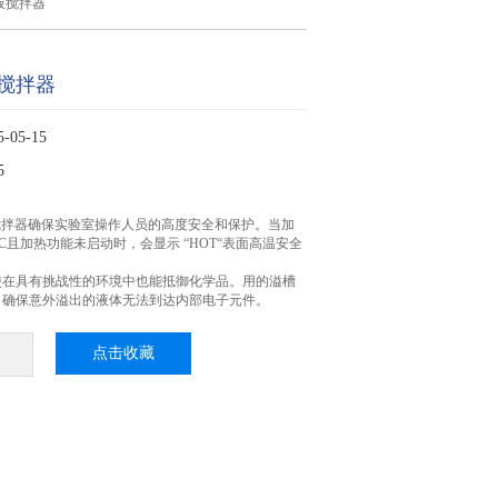
板搅拌器
搅拌器
05-15
5
搅拌器确保实验室操作人员的高度安全和保护。当加
°C且加热功能未启动时，会显示 “HOT“表面高温安全
使在具有挑战性的环境中也能抵御化学品。用的溢槽
，确保意外溢出的液体无法到达内部电子元件。
点击收藏