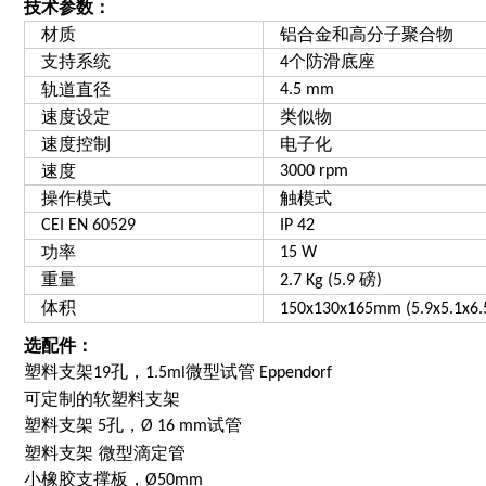
技术参数：
材质
铝合金和高分子聚合物
支持系统
个防滑底座
4
轨道直径
4.5 mm
速度设定
类似物
速度控制
电子化
速度
3000 rpm
操作模式
触模式
CEI EN 60529
IP 42
功率
15 W
重量
磅
2.7 Kg (5.9
)
体积
150x130x165mm (5.9x5.1x6
选配件：
塑料支架
孔，
微型试管
19
1.5ml
Eppendorf
可定制的软塑料支架
塑料支架
孔，
试管
5
Ø 16 mm
塑料支架
微型滴定管
小橡胶支撑板，
Ø50mm