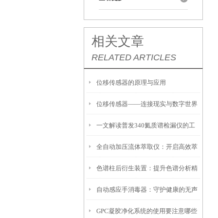
相关文章
RELATED ARTICLES
位移传感器的原理与应用
位移传感器——连接现实与数字世界
一文解读普发340氦质谱检漏仪的工
的桥梁
全自动加压流体萃取仪：开启高效萃
作原理
色谱柱后衍生装置：提升色谱分析精
取新时代
自动感应手消毒器：守护健康的无声
度的利器
GPC凝胶净化系统的使用要注意哪些
卫士