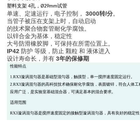
塑料支架
孔，
试管
4
Ø29mm
单速、定速运行，电子控制，
3000转/分
。
当管子被压在支架上时，自动启动
的技术聚合物套管耐化学腐蚀。
以锌合金为基体，稳定性
大号防滑橡胶脚，可保持在所需位置上。
IP42
防护 等级，防止 颗粒 和 液体进入
设计寿命长，并有
3年的保修期
性能特点
1.RX3漩涡混匀器是基础型混匀器，触摸型，单一搅拌速度固定运行。
2.RX3漩涡混匀器的高科技技术确保耐化学腐蚀，表面镀锌，符合人体
应用广泛，是实验室基础混合器，可满足基本的混合要求。
适用范围
RX3漩涡混匀器是搅拌速度固定的接触型漩涡混匀器，具有良好的稳定