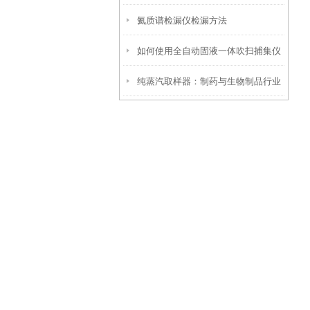
氦质谱检漏仪检漏方法
操作？
如何使用全自动固液一体吹扫捕集仪
纯蒸汽取样器：制药与生物制品行业
提升实验室效率
中的关键质量控制工具