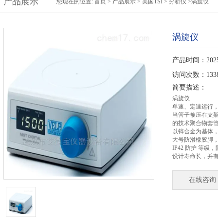
产品展示
您现在的位置:
首页
>
产品展示
>
美国TSI
>
分析仪
>涡旋仪
涡旋仪
产品时间：2025-
访问次数：133
简要描述：
涡旋仪
单速、定速运行，电
当管子被压在支
的技术聚合物套
以锌合金为基体
大号防滑橡胶脚
IP42 防护 等级
设计寿命长，并有
在线咨询