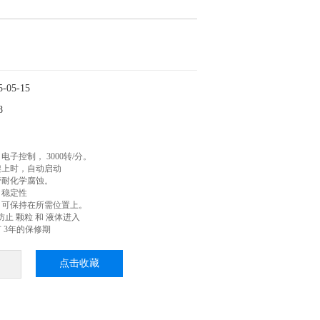
05-15
8
子控制， 3000转/分。
架上时，自动启动
管耐化学腐蚀。
，稳定性
，可保持在所需位置上。
，防止 颗粒 和 液体进入
 3年的保修期
点击收藏