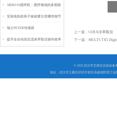
ARM310搅拌机：搅拌领域的多面能
安装电热鼓风干燥箱要注意哪些细节
手
瑞士PETER传感器
上一篇：
COEX冷萃取仪
提升全自动加压流体萃取仪操作效率
下一篇：
MULTI-TX5 Dig
与萃取精度的优化策略
© 2026 武汉市艾德宝仪器设
地址：武汉市江夏区经济开发区汤逊湖民营工业