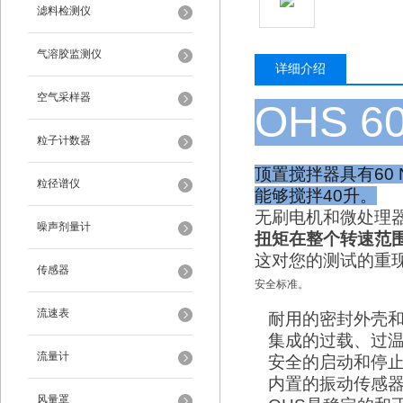
滤料检测仪
气溶胶监测仪
详细介绍
空气采样器
OHS 6
粒子计数器
顶置搅拌器具有60 N
粒径谱仪
能够搅拌40升。
无刷电机和微处理器
噪声剂量计
扭矩在整个转速范
这对您的测试的重
传感器
安全标准。
流速表
耐用的密封外壳和
集成的过载、过
流量计
安全的启动和停
内置的振动传感
风量罩