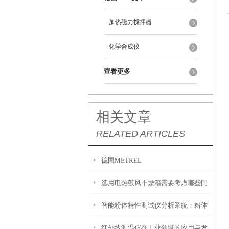
加热磁力搅拌器
化学合成仪
查看更多
相关文章
RELATED ARTICLES
德国METREL
选用电热鼓风干燥箱需要考虑哪些问
智能粉体特性测试仪分析系统：粉体
题
红外线测温仪在工业领域的应用与发
研究的得力助手