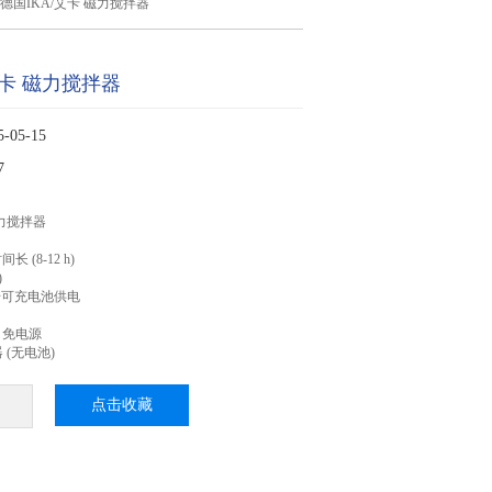
德国IKA/艾卡 磁力搅拌器
艾卡 磁力搅拌器
05-15
7
磁力搅拌器
(8-12 h)
)
号可充电池供电
，免电源
 (无电池)
点击收藏