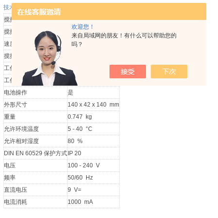
技术参数
搅拌点位数目
1
欢迎您！
搅拌量 (H2O)
0.25 l
来自局域网的朋友！有什么可以帮助您的
速度范围
500 - 1800 rpm
吗？
搅拌子长度
30 mm
工作盘材质
塑料(PP)
工作盘外形尺寸
? 80 mm
电池操作
是
外形尺寸
140 x 42 x 140 mm
重量
0.747 kg
允许环境温度
5 - 40 °C
允许相对湿度
80 %
DIN EN 60529 保护方式
IP 20
电压
100 - 240 V
频率
50/60 Hz
直流电压
9 V=
电流消耗
1000 mA