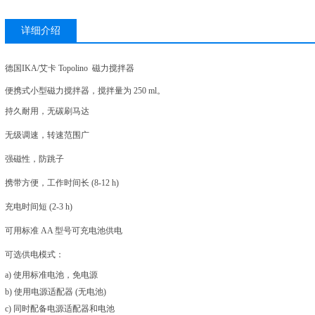
详细介绍
德国IKA/艾卡 Topolino 磁力搅拌器
便携式小型磁力搅拌器，搅拌量为 250 ml。
持久耐用，无碳刷马达
无级调速，转速范围广
强磁性，防跳子
携带方便，工作时间长 (8-12 h)
充电时间短 (2-3 h)
可用标准 AA 型号可充电池供电
可选供电模式：
a) 使用标准电池，免电源
b) 使用电源适配器 (无电池)
c) 同时配备电源适配器和电池