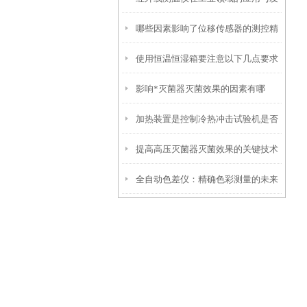
哪些因素影响了位移传感器的测控精
展前景
使用恒温恒湿箱要注意以下几点要求
度
影响*灭菌器灭菌效果的因素有哪
加热装置是控制冷热冲击试验机是否
些？
提高高压灭菌器灭菌效果的关键技术
升温的关键环节
全自动色差仪：精确色彩测量的未来
与优化方案