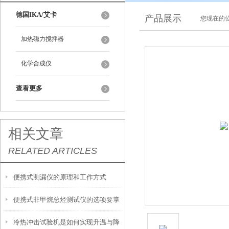
德国IKA/艾卡
产品展示
您现在的位
加热磁力搅拌器
化学合成仪
查看更多
相关文章
RELATED ARTICLES
便携式测漏仪的原理和工作方式
便携式非甲烷总烃测试仪的选项要掌
冷热冲击试验机是如何实现升温与降
握这些内容