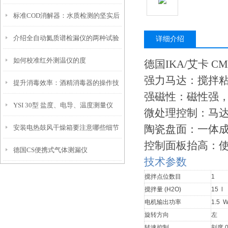
标准COD消解器：水质检测的坚实后
温的过程？
介绍全自动氦质谱检漏仪的两种试验
盾
详细介绍
如何校准红外测温仪的度
方法
德国IKA/艾卡 C­
强力马达：搅拌粘
提升消毒效率：酒精消毒器的操作技
强磁性：磁性强
YSI 30型 盐度、电导、温度测量仪
巧与维护建议
微处理控制：马
陶瓷盘面：一体
安装电热鼓风干燥箱要注意哪些细节
控制面板抬高：
德国CS便携式气体测漏仪
技术参数
搅拌点位数目
1
搅拌量 (H2O)
15 l
电机输出功率
1.5 
旋转方向
左
转速控制
刻度 0 