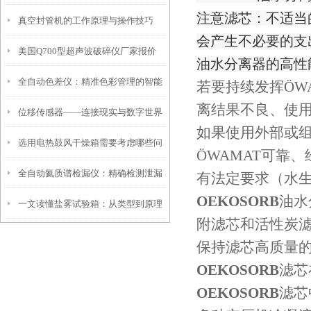
注意滤芯：不适当
真空封管机的工作原理与操作技巧
以下几个方面
会产生不必要的支
美国Q700型超声波破碎仪厂家报价
油水分离器的高性
全自动色差仪：精准色彩管理的智能
若要持续发挥ÖW
离结果不良、使
位移传感器——连接现实与数字世界
之眼
如果使用外部或组
选用电热鼓风干燥箱需要考虑哪些问
的桥梁
ÖWAMAT可靠
全自动氦质谱检漏仪：精确检测泄漏
题
有法定要求（水
OEKOSORB
油水
一文读懂盐雾试验箱：从类型到原理
的未来技术
附滤芯和活性炭
保持滤芯高质量的
OEKOSORB
滤芯
OEKOSORB
滤芯