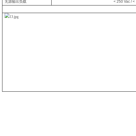
无源输出负载
< 250 Vac / < 