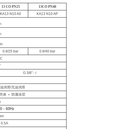
13 CO PN25
13CO PN40
KA13 N10 A0
KA13 N10 AP
n
n
in
0.8/25 bar
0.8/40 bar
°C
"
G 3/8" - i
油润滑
/
无油润滑
壳体
＋
防腐涂层
A
0
－
60Hz
mm
/ 0.5A