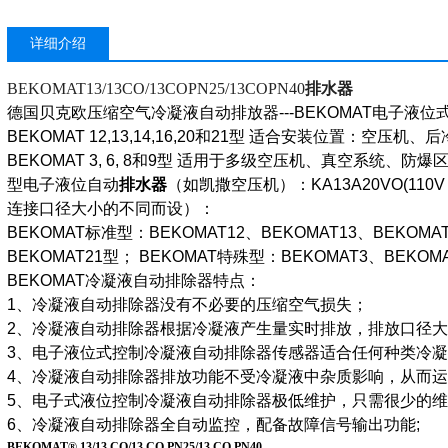
详细介绍
BEKOMAT13/13CO/13COPN25/13COPN40
排水器
德国
贝克欧
压缩空气冷凝液自动排放器
---BEKOMAT
电子液位
BEKOMAT 12,13,14,16,20
和
21
型 适合安装位置：空压机、后
BEKOMAT 3, 6, 8
和
9
型 适用于多级空压机、真空系统、防爆
型电子液位自动
排水器
（如凯撒空压机）：
KA13A20VO(110V
连接口径大小的不同而设）：
BEKOMAT
标准型：
BEKOMAT12
、
BEKOMAT13
、
BEKOMAT
BEKOMAT21
型；
BEKOMAT
特殊型：
BEKOMAT3
、
BEKOM
BEKOMAT
冷凝液自动排除器特点：
1
、冷凝液自动排除器没有不必要的压缩空气损失；
2
、冷凝液自动排除器根据冷凝液产生量实时排放，排放口径大
3
、电子液位式控制冷凝液自动排除器传感器适合任何种类冷凝
4
、冷凝液自动排除器排放功能不受冷凝液中杂质影响，从而运
5
、电子式液位控制冷凝液自动排除器极低维护，只需很少的维
6
、冷凝液自动排除器全自动监控，配备故障信号输出功能
;
BEKOMAT® 13/13 CO/13 CO PN25/13 CO PN40