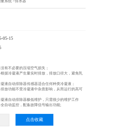
测量系统
>排水器
05-15
5
器没有不必要的压缩空气损失；
器根据冷凝液产生量实时排放，排放口径大，避免乳
冷凝液自动排除器传感器适合任何种类冷凝液；
器排放功能不受冷凝液中杂质影响，从而运行的高可
冷凝液自动排除器极低维护，只需很少的维护工作
全自动监控，配备故障信号输出功能;
点击收藏