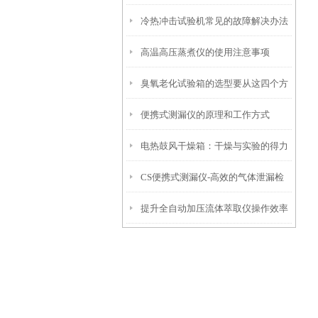
冷热冲击试验机常见的故障解决办法
高温高压蒸煮仪的使用注意事项
介绍
臭氧老化试验箱的选型要从这四个方
便携式测漏仪的原理和工作方式
面入手
电热鼓风干燥箱：干燥与实验的得力
CS便携式测漏仪-高效的气体泄漏检
伙伴
提升全自动加压流体萃取仪操作效率
测利器
与萃取精度的优化策略