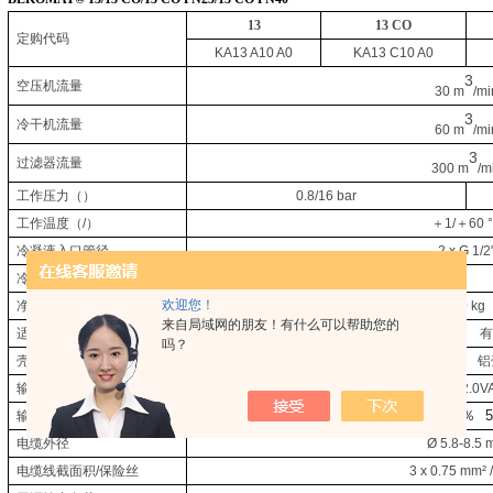
13
13 CO
定购代码
KA13 A10 A0
KA13 C10 A0
3
空压机流量
30 m
/mi
3
冷干机流量
60 m
/mi
3
过滤器流量
300 m
/m
工作压力
（
）
0.8/16 bar
工作温度
（
/
）
＋
1/
＋
60 
冷凝液入口管径
2
x
G 1/2
冷凝液出口管径（管）
G 1/2-a (
Ø
13mm)
欢迎您！
净重
2.0 kg
来自局域网的朋友！有什么可以帮助您的
适合冷凝液种类
有油润滑
有
吗？
壳体材料
铝壳体
铝
输入功率
P < 2.0V
230Vac ±10
％
5
输入电源
电缆外径
Ø
5.8-8.5 
电缆线截面积
/
保险丝
3 x 0.75 mm² 