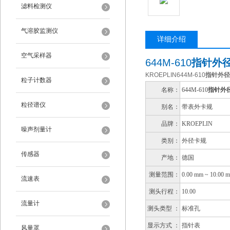
滤料检测仪
气溶胶监测仪
详细介绍
空气采样器
644M-610
指针外
KROEPLIN644M-610
指针外径
粒子计数器
名称：
644M-610
指针外
粒径谱仪
别名：
带表外卡规
品牌：
KROEPLIN
噪声剂量计
类别：
外径卡规
传感器
产地：
德国
测量范围：
0.00 mm ~ 10.00 
流速表
测头行程：
10.00
流量计
测头类型 ：
标准孔
显示方式 ：
指针表
风量罩