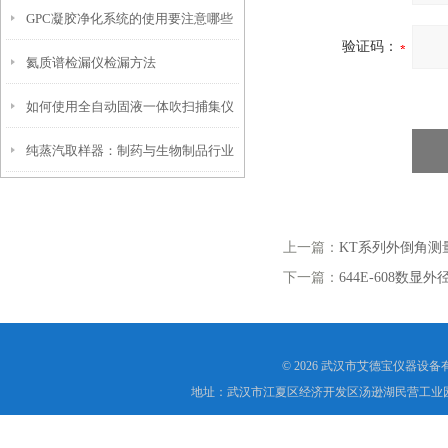
GPC凝胶净化系统的使用要注意哪些
卫士
验证码：
氦质谱检漏仪检漏方法
操作？
如何使用全自动固液一体吹扫捕集仪
纯蒸汽取样器：制药与生物制品行业
提升实验室效率
中的关键质量控制工具
上一篇：
KT系列外倒角测
下一篇：
644E-608数显
© 2026 武汉市艾德宝仪器设
地址：武汉市江夏区经济开发区汤逊湖民营工业