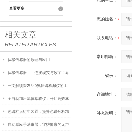
您的单位：
查看更多
您的姓名：
相关文章
联系电话：
RELATED ARTICLES
常用邮箱：
位移传感器的原理与应用
位移传感器——连接现实与数字世界
省份：
一文解读普发340氦质谱检漏仪的工
的桥梁
详细地址：
全自动加压流体萃取仪：开启高效萃
作原理
色谱柱后衍生装置：提升色谱分析精
取新时代
补充说明：
自动感应手消毒器：守护健康的无声
度的利器