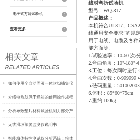
线材弯折试验机
型号：WQ-817
电子式万能试验机
产品概述：
本机符合UL817、CSA2
查看更多
线通用安全要求”的规
用于电线、电缆及各种
能方面等。
相关文章
1.试验速率：10-60 次
2.弯曲角度：10°-180°
RELATED ARTICLES
3.工位：每次同时进行 
4.弯曲次数：0-999999
如何使用全自动固液一体吹扫捕集仪
5.砝码重量：5010020030
6.体积：85*60*75cm
介绍电热鼓风干燥箱的使用操作规程
提升实验室效率
7.重约 100kg
分析导致垫片材料试验机测力部分产
无线滑坡预警监测仪说明书
生摩擦力的原因
智能粉体特性测试仪分析系统：粉体