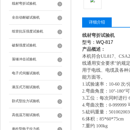
线材弯折试验机
全自动耐破试验机
详细介绍
纸管抗压强度试验机
线材弯折试验机
型号：WQ-817
破裂强度试验机
产品概述：
本机符合UL817、CSA2
落锤冲击试验机
线通用安全要求”的规
用于电线、电缆及各种
电子式伺服试验机
能方面等。
1.试验速率：10-60 次
液压式万能试验机
2.弯曲角度：10°-180°
3.工位：每次同时进行 
卧式型拉力试验机
4.弯曲次数：0-999999
5.砝码重量：5010020030
高低温万能试验机
6.体积：85*60*75cm
7.重约 100kg
单柱型电子拉力机