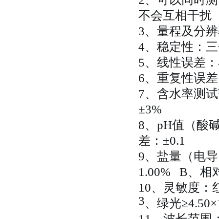
不会互相干扰
3、量程及分辨率：
4、稳定性：三
5、线性误差：小
6、重复性误差（
7、含水率测试
±3%
8、pH值（酸
差：±0.1
9、盐量（电导
1.00% B、
10、灵敏度：红光
3
、绿光
≥4.50×
11、波长范围：