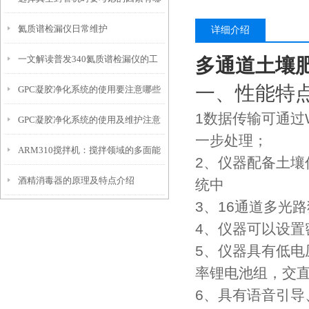
氦质谱检漏仪日常维护
些
详细介绍
一文解读普发340氦质谱检漏仪的工
多通道土壤
一、性能特
GPC凝胶净化系统的使用要注意哪些
作原理
1数据传输可通过
GPC凝胶净化系统的使用及维护注意
操作？
一步处理；
ARM310搅拌机：搅拌领域的多面能
事项
2、仪器配备土
酒精消毒器的原理及特点介绍
手
统中
3、16通道多光
4、仪器可以设
5、仪器具有低
率锂电池组，交
6、具有语音引导