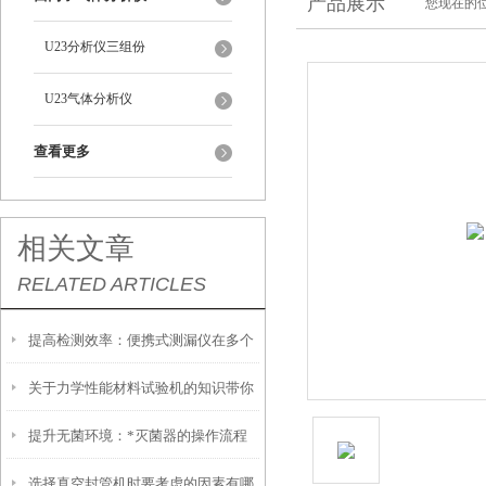
产品展示
您现在的位
U23分析仪三组份
U23气体分析仪
查看更多
相关文章
RELATED ARTICLES
提高检测效率：便携式测漏仪在多个
关于力学性能材料试验机的知识带你
行业中的应用
提升无菌环境：*灭菌器的操作流程
了解一下
选择真空封管机时要考虑的因素有哪
与安全性