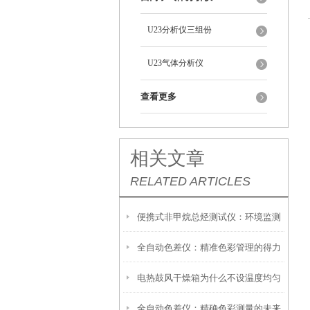
U23分析仪三组份
U23气体分析仪
查看更多
相关文章
RELATED ARTICLES
便携式非甲烷总烃测试仪：环境监测
全自动色差仪：精准色彩管理的得力
中的高效工具
电热鼓风干燥箱为什么不设温度均匀
助手
全自动色差仪：精确色彩测量的未来
度参数？