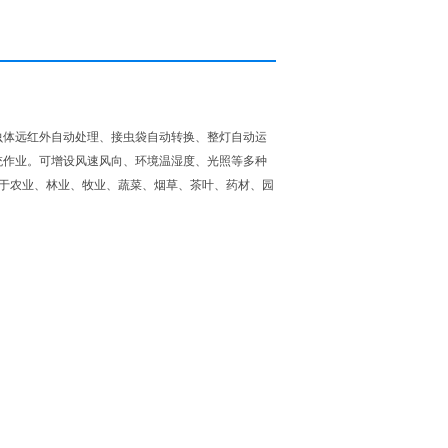
虫体远红外自动处理、接虫袋自动转换、整灯自动运
统作业。可增设风速风向、环境温湿度、光照等多种
用于农业、林业、牧业、蔬菜、烟草、茶叶、药材、园
；