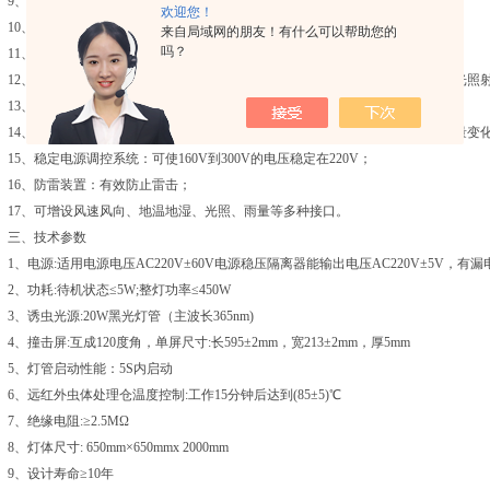
9、远红外虫体处理仓温度控制：工作15分钟后到达85±5℃；
欢迎您！
10、远红外虫体处理致死率不小于98%，虫体完整率不小于95%；
来自局域网的朋友！有什么可以帮助您的
吗？
11、远红外虫体处理、分天存放（无需毒瓶）；
12、晚上自动开灯，白天自动关灯（待机），在夜间工作状态下，不受瞬间
13、时段控制：根据靶标害虫生活习性规律，设定工作时间段；
14、雨控装置开关：将雨水自动排出，有效将雨虫分离，也可增设根据外界
15、稳定电源调控系统：可使160V到300V的电压稳定在220V；
16、防雷装置：有效防止雷击；
17、可增设风速风向、地温地湿、光照、雨量等多种接口。
三、技术参数
1、电源:适用电源电压AC220V±60V电源稳压隔离器能输出电压AC220V±5V，有
2、功耗:待机状态≤5W;整灯功率≤450W
3、诱虫光源:20W黑光灯管（主波长365nm)
4、撞击屏:互成120度角，单屏尺寸:长595±2mm，宽213±2mm，厚5mm
5、灯管启动性能：5S内启动
6、远红外虫体处理仓温度控制:工作15分钟后达到(85±5)℃
7、绝缘电阻:≥2.5MΩ
8、灯体尺寸: 650mm×650mmx 2000mm
9、设计寿命≥10年