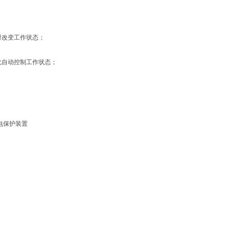
强光照射改变工作状态；
雨量变化自动控制工作状态；
漏电保护装置