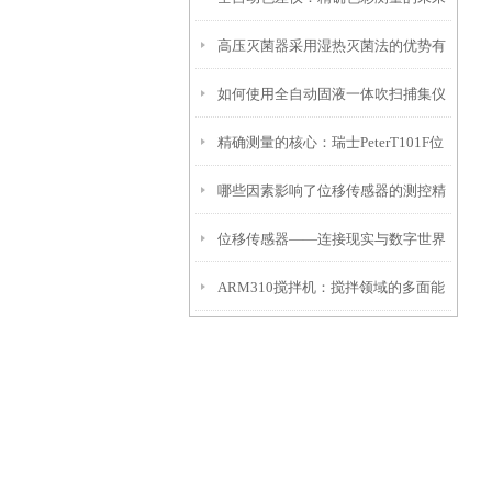
高压灭菌器采用湿热灭菌法的优势有
如何使用全自动固液一体吹扫捕集仪
哪些
精确测量的核心：瑞士PeterT101F位
提升实验室效率
哪些因素影响了位移传感器的测控精
移传感器在工业自动化中的应用
位移传感器——连接现实与数字世界
度
ARM310搅拌机：搅拌领域的多面能
的桥梁
手