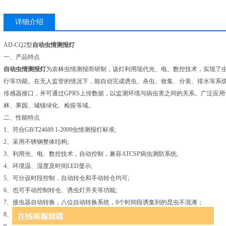
详细介绍
AD-CQ2型
自动虫情测报灯
一、产品特点
自动虫情测报灯
为农林虫情测报而研制，该灯利用现代光、电、数控技术，实现了
行等功能。在无人监管的情况下，能自动完成诱虫、杀虫、收集、分装、排水等系
传感器接口，并可通过GPRS上传数据，以监测环境与病虫害之间的关系。广泛应
林、果园、城镇绿化、检疫等域。
二、性能特点
1、符合GB/T24689.1-2009虫情测报灯标准;
2、采用不锈钢整体结构;
3、利用光、电、数控技术，自动控制，兼容ATCSP病虫测防系统;
4、环境温、湿度及时间LED显示;
5、可分设时段控制，自动转仓和手动转仓均可;
6、也可手动控制转仓、诱虫灯开关等功能;
7、接虫器自动转换，八位自动转换系统，8个时间段诱集到的昆虫不混淆
8、上、下两层远红外虫体处理仓，更有效的完成杀虫和烘干工作；