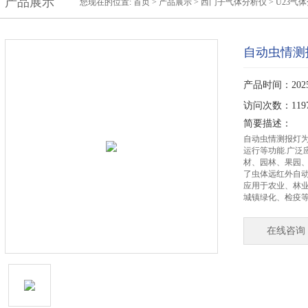
产品展示
您现在的位置:
首页
>
产品展示
>
西门子气体分析仪
>
U23气
自动虫情测
产品时间：2025-
访问次数：119
简要描述：
自动虫情测报灯
运行等功能.广泛
材、园林、果园
了虫体远红外自动
应用于农业、林
城镇绿化、检疫
在线咨询