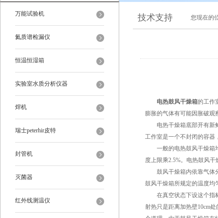
万能试验机
技术支持
您现在的
氦质谱检漏仪
恒温恒湿箱
实验室水质分析仪器
电热鼓风干燥箱
的工作
焊机
膨胀的气体有可能因胀破观
电热干燥箱底部开有新鲜空
瑞士peterhir皮特
工作室是一个不封闭的容器
一般的电热鼓风干燥箱均设
封管机
度上限乘2.5%。电热鼓风
鼓风干燥箱内依靠气体分子
灭菌器
鼓风干燥箱所规定的温度均
在真空状态下设这个指标也
红外线测温仪
射热只是距离加热壁10cm