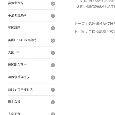
个道理。由于鼓风干燥箱在
实验室设备
这有可能是电热鼓风干燥箱
手消毒器系列
上一篇：
氦质谱检漏仪日
英国凯恩
下一篇：
全自动氦质谱检
美国DAKOTA达高特
美国TSI
德国IKA/艾卡
哈希水质分析仪
西门子气体分析仪
日本京都
光学平台