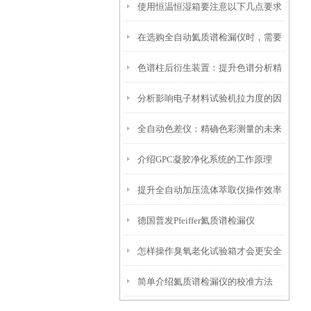
使用恒温恒湿箱要注意以下几点要求
在选购全自动氦质谱检漏仪时，需要
色谱柱后衍生装置：提升色谱分析精
考虑以下因素
分析影响电子材料试验机拉力度的因
度的利器
全自动色差仪：精确色彩测量的未来
素
介绍GPC凝胶净化系统的工作原理
提升全自动加压流体萃取仪操作效率
德国普发Pfeiffer氦质谱检漏仪
与萃取精度的优化策略
怎样操作臭氧老化试验箱才会更安全
简单介绍氦质谱检漏仪的校准方法