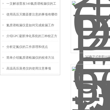
一文解读普发340氦质谱检漏仪的工
点事项
使用高压灭菌器要注意的事项有哪些
作原理
氦质谱检漏仪是如何完成捡漏工作
介绍GPC凝胶净化系统的三种校正方
的？
分析定氮仪的工作原理和优点
法
DA-505数字式密度计/
简单介绍氦质谱检漏仪的校准方法
高温高压蒸煮仪的使用注意事项