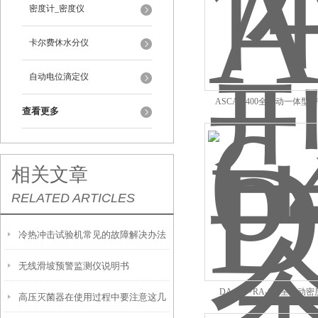
密度计_密度仪
卡尔费休水分仪
自动电位滴定仪
ASCA-6400全自动一体型
查看更多
相关文章
RELATED ARTICLES
冷热冲击试验机常见的故障解决办法
无线滑坡预警监测仪说明书
介绍
DA-645+RA-620全自动
高压灭菌器在使用过程中要注意这几