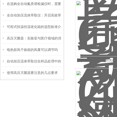
在选购全自动氦质谱检漏仪时，需要
素有哪些
全自动加压流体萃取仪：开启高效萃
考虑以下因素
可程式恒温恒湿老化箱的选型标准介
取新时代
高压灭菌器：实验室与医疗领域的消
绍
电热鼓风干燥箱的风量可以调节吗
毒卫士
Cryosafe* CryoGuard
自动加压流体萃取仪在样品处理中的
使用高压灭菌器要注意的几点要求
应用