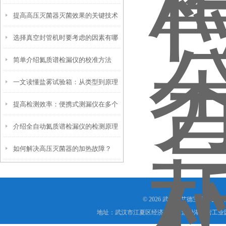
提高高压灭菌器灭菌效果的关键技术
考虑以下因素
选择真空封管机时要考虑的因素有哪
与优化方案
简单介绍氦质谱检漏仪的校准方法
些
一文读懂盐雾试验箱：从类型到原理
提高检测效率：便携式测漏仪在多个
介绍全自动氦质谱检漏仪的检测原理
行业中的应用
如何解决高压灭菌器的加热故障？
© 2026 武汉市艾德宝仪器设
地址：武汉市江夏区经济开发区汤逊湖民营工业