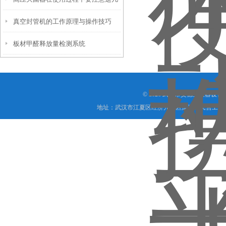
术手段
真空封管机的工作原理与操作技巧
点事项
板材甲醛释放量检测系统
© 2026 武汉市艾德宝仪器设
地址：武汉市江夏区经济开发区汤逊湖民营工业