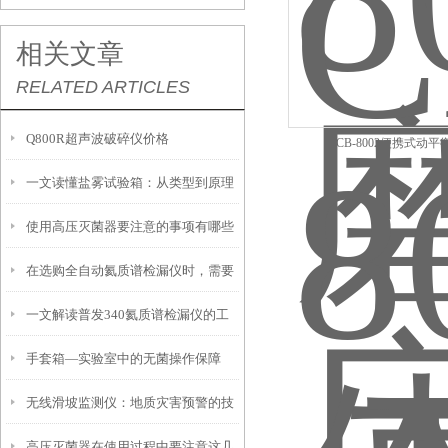
相关文章
RELATED ARTICLES
Q800R超声波破碎仪价格
CB-8002便携式动平
一文读懂盐雾试验箱：从类型到原理
使用高压灭菌器要注意的事项有哪些
在选购全自动氦质谱检漏仪时，需要
一文解读普发340氦质谱检漏仪的工
考虑以下因素
手套箱—实验室中的无菌操作保障
作原理
无线滑坡监测仪：地质灾害预警的技
高压灭菌器在使用过程中要注意这几