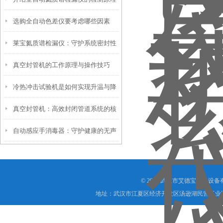
中的高效工具
选购全自动色差仪要考虑哪些因素
莱宝氦质谱检漏仪：守护系统密封性
真空封管机的工作原理与操作技巧
的忠诚卫士
冷热冲击试验机是如何实现升温与降
真空封管机：高效封闭管道系统的核
温的过程？
自动感应手消毒器：守护健康的无声
心设备
卫士
© 2026 武汉市艾德宝仪器设
地址：武汉市江夏区经济开发区汤逊湖民营工业