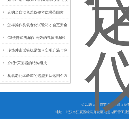
选购全自动色差仪要考虑哪些因素
怎样操作臭氧老化试验箱才会更安全
CS便携式测漏仪-高效的气体泄漏检
冷热冲击试验机是如何实现升温与降
测利器
介绍*灭菌器的结构组成
温的过程？
臭氧老化试验箱的选型要从这四个方
面入手
© 2026 武汉市艾德宝仪器设
地址：武汉市江夏区经济开发区汤逊湖民营工业