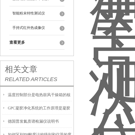
智能粉末特性测试仪
手持式红外热成像仪
查看更多
相关文章
RELATED ARTICLES
温度控制部分是电热鼓风干燥箱的核
GPC凝胶净化系统的工作原理是凝胶
心部分
德国普发氦质谱检漏仪说明书
渗透色谱原理
如何区别PH酸度计的级别和仪器的度