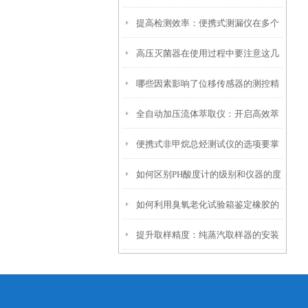
提高检测效率：便携式测漏仪在多个
的未来技术
高压灭菌器在使用过程中要注意这几
行业中的应用
哪些因素影响了位移传感器的测控精
点事项
全自动加压流体萃取仪：开启高效萃
度
便携式非甲烷总烃测试仪的选项要掌
取新时代
如何区别PH酸度计的级别和仪器的度
握这些内容
如何利用臭氧老化试验箱鉴定橡胶的
提升取样精度：纯蒸汽取样器的安装
抗臭氧老化性能
与维护技巧