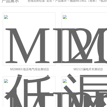
产品展示
您现在的位置:
首页
>
产品展示
>
德国METREL（美翠）
>低压
MI2086EU低压电气综合测试仪
MI2121漏电开关测试仪