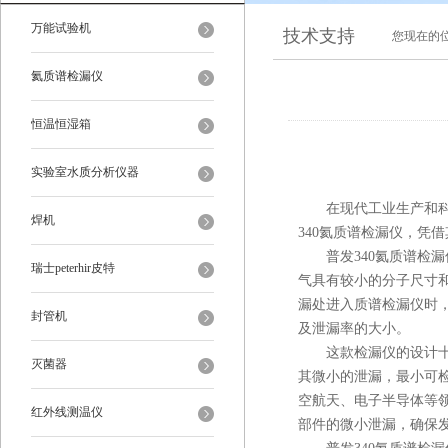
万能试验机
技术支持
您现在的
氦质谱检漏仪
恒温恒湿箱
实验室水质分析仪器
在现代工业生产和科研
焊机
340氦质谱检漏仪，凭
普发340氦质谱检漏
瑞士peterhir皮特
气具有较小的分子尺寸
漏处进入质谱检漏仪时
封管机
及泄漏率的大小。
这款检漏仪的设计十分
灭菌器
其微小的泄漏，最小可
空航天、电子半导体等领
红外线测温仪
部件的微小泄漏，确保