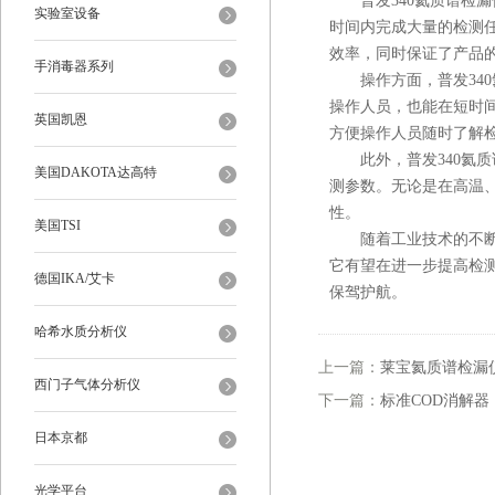
普发340氦质谱检漏
实验室设备
时间内完成大量的检测
效率，同时保证了产品
手消毒器系列
操作方面，普发340
操作人员，也能在短时
英国凯恩
方便操作人员随时了解
此外，普发340氦质
美国DAKOTA达高特
测参数。无论是在高温
性。
美国TSI
随着工业技术的不断发
它有望在进一步提高检
德国IKA/艾卡
保驾护航。
哈希水质分析仪
上一篇：
莱宝氦质谱检漏
西门子气体分析仪
下一篇：
标准COD消解
日本京都
光学平台