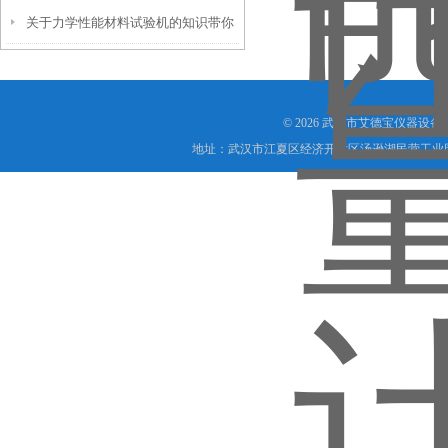
关于力学性能材料试验机的知识带你
的忠诚卫士
了解一下
© 2026 武汉市艾德宝仪器设
地址：武汉市江夏区经济开发区汤逊湖民营工业