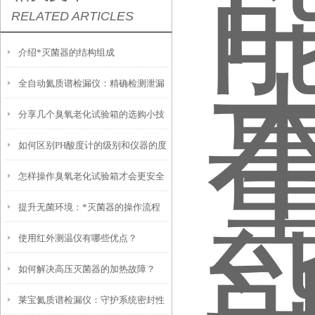
RELATED ARTICLES
介绍*灭菌器的结构组成
全自动氦质谱检漏仪：精确检测泄漏
分享几个臭氧老化试验箱的选购小技
的未来技术
如何区别PH酸度计的级别和仪器的度
巧
怎样操作臭氧老化试验箱才会更安全
提升无菌环境：*灭菌器的操作流程
使用红外测温仪有哪些优点？
与安全性
如何解决高压灭菌器的加热故障？
莱宝氦质谱检漏仪：守护系统密封性