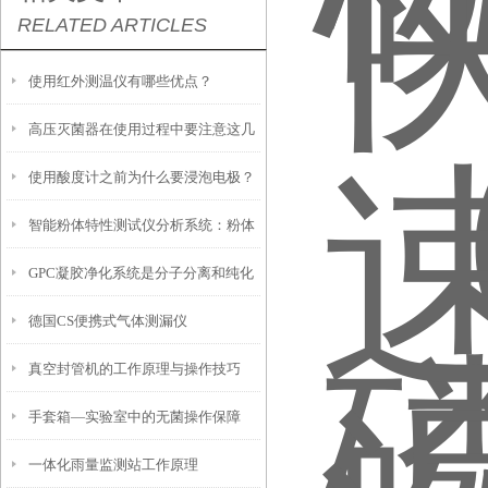
RELATED ARTICLES
使用红外测温仪有哪些优点？
高压灭菌器在使用过程中要注意这几
使用酸度计之前为什么要浸泡电极？
点事项
智能粉体特性测试仪分析系统：粉体
GPC凝胶净化系统是分子分离和纯化
研究的得力助手
德国CS便携式气体测漏仪
的工具
真空封管机的工作原理与操作技巧
手套箱—实验室中的无菌操作保障
一体化雨量监测站工作原理