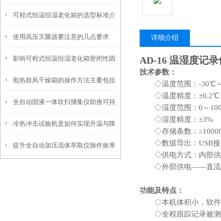
可程式恒温恒湿老化箱的选型标准介
些？
使用高压灭菌器要注意的几点要求
绍
详细介绍
影响可程式恒温恒湿老化箱密闭性因
AD-16
温湿度记录
技术参数：
电热鼓风干燥箱的操作方法主要包括
素有哪些
◇温度范围：-30℃～
◇温度精度：±0.2℃
全自动固液一体吹扫捕集仪助推可持
以下几个方面
◇湿度范围：0～100
◇湿度精度：±3%
冷热冲击试验机是如何实现升温与降
续发展
◇存储条数：≥10000
◇数据导出：USB接
提升全自动加压流体萃取仪操作效率
温的过程？
◇供电方式：内部供电
◇外部供电——直流5
与萃取精度的优化策略
功能及特点：
◇本机体积小，软件操
◇全程跟踪记录被测环