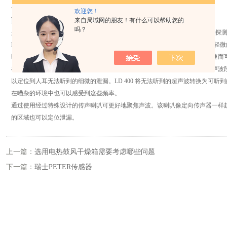
化的 现代能源管理
欢迎您！
LD 400 - 德国CS
便携式气体测漏仪
泄漏检测仪
来自局域网的朋友！有什么可以帮助您的
吗？
是对久经考验的 LD 300 的深入开发成果，因其更精密的传感器技术装置、对
LD 400 也可以快速、方便地识别压缩空气网、阀门、真空系统和气动系统内
即使是轻微的泄漏，也能将其转换为可听到的信号。这样在实践中您可以快速而
在气体从管道系统中泄漏时（比如不密封的螺栓连接、腐蚀等），将产生超声波段的噪
以定位到人耳无法听到的细微的泄漏。LD 400 将无法听到的超声波转换为可
在嘈杂的环境中也可以感受到这些频率。
通过使用经过特殊设计的传声喇叭可更好地聚焦声波。该喇叭像定向传声器一样
的区域也可以定位泄漏。
上一篇：
选用电热鼓风干燥箱需要考虑哪些问题
下一篇：
瑞士PETER传感器