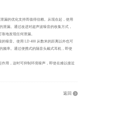
探测泄漏的优化支持而值得信赖。从现在起，使用
轻微的泄漏。通过改进对超声波噪音的收集方式，
可靠地发现任何泄漏。
音。使用 LD 400 从数米的距离以外也可
听到的频率。通过便携式的隔音头戴式耳机，即使
起作用，这时可抑制环境噪声，即使在难以接近
返回