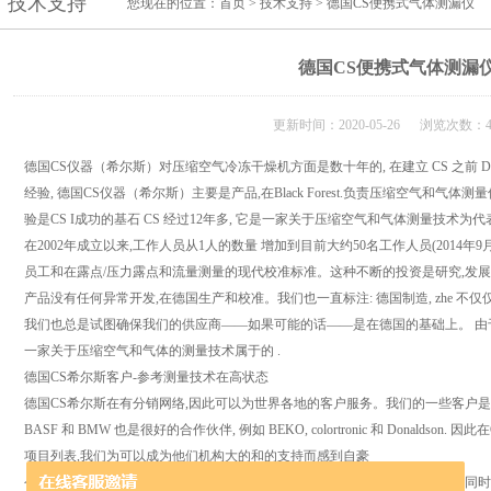
技术支持
您现在的位置：
首页
>
技术支持
> 德国CS便携式气体测漏仪
德国CS便携式气体测漏
更新时间：2020-05-26 浏览次数：4
德国CS仪器（希尔斯）对压缩空气冷冻干燥机方面是数十年的, 在建立 CS 之前 Dipl. Eng. (
经验, 德国CS仪器（希尔斯）主要是产品,在Black Forest.负责压缩空气和
验是CS I成功的基石 CS 经过12年多, 它是一家关于压缩空气和气体测量技术
在2002年成立以来,工作人员从1人的数量 增加到目前大约50名工作人员(2014年
员工和在露点/压力露点和流量测量的现代校准标准。这种不断的投资是研究,发展
产品没有任何异常开发,在德国生产和校准。我们也一直标注: 德国制造, zhe 
我们也总是试图确保我们的供应商——如果可能的话——是在德国的基础上。 由于这
一家关于压缩空气和气体的测量技术属于的 .
德国CS希尔斯客户-参考测量技术在高状态
德国CS希尔斯在有分销网络,因此可以为世界各地的客户服务。我们的一些客户是企业
BASF 和 BMW 也是很好的合作伙伴, 例如 BEKO, colortronic 和 Donaldson. 因
项目列表,我们为可以成为他们机构大的和的支持而感到自豪
令人印象深刻的证明了CS仪器是一家能够胜任服务不同规模的项目的公司。 同时