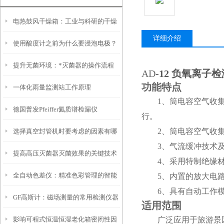
电热鼓风干燥箱：工业与科研的干燥
详细介绍
使用酸度计之前为什么要浸泡电极？
好帮手
提升无菌环境：*灭菌器的操作流程
AD
-12 负氧离子
功能特点
一体化雨量监测站工作原理
与安全性
1、筒电容空气收
德国普发Pfeiffer氦质谱检漏仪
行。
2、筒电容空气收
选择真空封管机时要考虑的因素有哪
3、气流缓冲技术
提高高压灭菌器灭菌效果的关键技术
些
4、采用特制绝缘
全自动色差仪：精准色彩管理的智能
5、内置的放大电
与优化方案
6、具有自动工作
GF高斯计：磁场测量的常用检测仪器
之眼
适用范围
影响可程式恒温恒湿老化箱密闭性因
广泛应用于旅游景