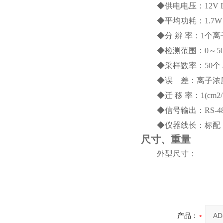
◆供电电压：12V DC
◆平均功耗：1.7W
◆分 辨 率：1个离子
◆检测范围：0～5000
◆采样数率：50个 
◆误 差：离子浓度
◆迁 移 率：1(cm2/
◆信号输出：
RS-
◆仪器线长：标配：
尺寸、重量
外型尺寸：
产品：