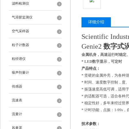
滤料检测仪
气溶胶监测仪
详细介绍
空气采样器
Scientific Indust
Genie2
数字式
粒子计数器
金属机身，高速运行时稳定
粒径谱仪
* LED数字显示，可定时
产品特点
：
噪声剂量计
*
坚硬的金属外壳，为各种
*
时间、速度数字控制，度
传感器
*
振荡速度高低可调，适用
*
的适配器可选，适合各种
流速表
*
稳定性好，多年来经过世
*
计时功能，点振
：1-
99
s
，
流量计
技术参数
：
风量罩