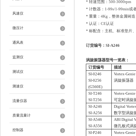
*
转速范围：5
00-3
0
00rpm
*
计数器：1-99
s
/
1-
99
m
in
或
风速仪
*
重量：4Kg，整体金属铸
*
认证：CE认证
微压计
*
标配含：主机、标准垫片、
通风表
订货编号
：S
I-A246
监测仪
涡旋振荡器型号一览表：
订货编号
描述
测试仪
SI-0246
Vortex-Genie
SI-0256
涡旋振荡器
测速仪
(G560E)
SI-T246
Vortex-Genie
SI-T256
可定时涡旋
流量仪器
SI-A246
Digital Vorte
SI-A256
数字型涡旋
质量流量计
SI-A546
ABI Digital 
SI-A556
微孔板式涡
控制器
SI-P246
Vortex-Genie