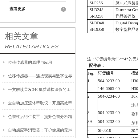
SI-P256
脉冲式涡旋
查看更多
SI-D248
Disruptor Ge
SI-D258
样品破碎仪
SI-DD48
Digital Disru
SI-DD58
数字型样品
相关文章
RELATED ARTICLES
注：订货编号为SI-**4*
位移传感器的原理与应用
配件表：
Fig.
订货编号
描
位移传感器——连接现实与数字世界
1
504-0233-00
H3
-
146-6005-00
H3
一文解读普发340氦质谱检漏仪的工
的桥梁
2
504-0234-00
30
全自动加压流体萃取仪：开启高效萃
作原理
沫
3
504-0235-00
微
色谱柱后衍生装置：提升色谱分析精
取新时代
3A
504-0232-00
深
自动感应手消毒器：守护健康的无声
-
SI-0510
双
度的利器