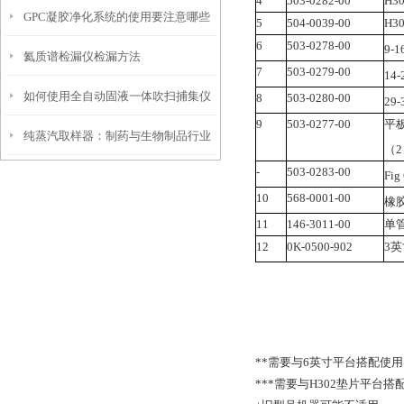
4
503-0282-00
H3
GPC凝胶净化系统的使用要注意哪些
卫士
5
504-0039-00
H3
6
503-0278-00
9-
氦质谱检漏仪检漏方法
操作？
7
503-0279-00
14
如何使用全自动固液一体吹扫捕集仪
8
503-0280-00
29
9
503-0277-00
平
纯蒸汽取样器：制药与生物制品行业
提升实验室效率
（2
-
503-0283-00
Fi
中的关键质量控制工具
10
568-0001-00
橡
11
146-3011-00
单
12
0K-0500-902
3
**需要与6英寸平台搭配使用
***需要与H302垫片平台搭