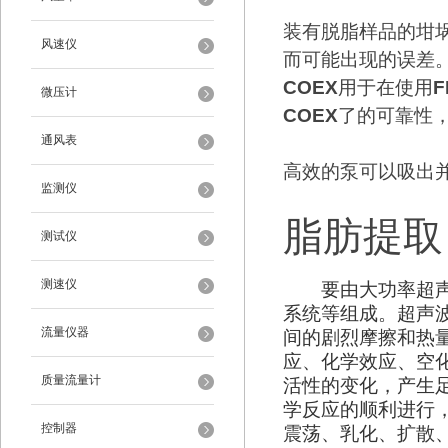
装有脱脂样品的坩
风速仪
而可能出现的误差
COEX
用于在使用
F
微压计
COEX
了的可靠性
通风表
高效的泵可以吸出
监测仪
脂肪提取
测试仪
测速仪
要由大功率超
系统等组成。超声波
流量仪器
间的剧烈摩擦和热
应、化学效应、空
质量流量计
活性的变化，产生
学反应的顺利进行
控制器
震荡、乳化、扩散