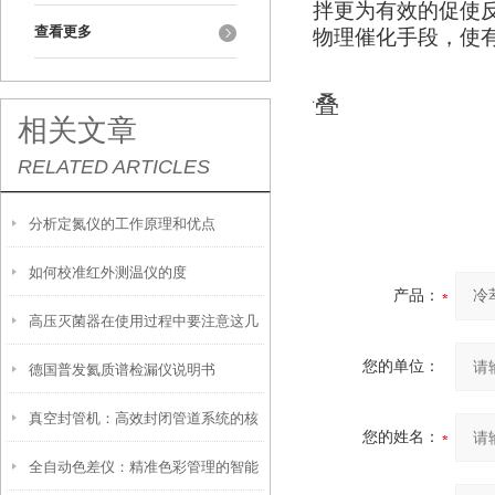
拌更为有效的促使
查看更多
物理催化手段，使
折叠
相关文章
RELATED ARTICLES
分析定氮仪的工作原理和优点
如何校准红外测温仪的度
产品：
高压灭菌器在使用过程中要注意这几
您的单位：
德国普发氦质谱检漏仪说明书
点事项
真空封管机：高效封闭管道系统的核
您的姓名：
全自动色差仪：精准色彩管理的智能
心设备