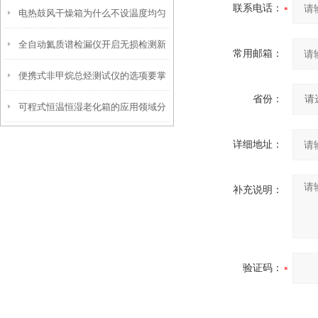
联系电话：
电热鼓风干燥箱为什么不设温度均匀
之眼
全自动氦质谱检漏仪开启无损检测新
度参数？
常用邮箱：
便携式非甲烷总烃测试仪的选项要掌
篇章
省份：
可程式恒温恒湿老化箱的应用领域分
握这些内容
析
详细地址：
补充说明：
验证码：