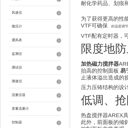
耐化学药品
、划痕
风速仪
为了获得更高的性能
VTF可确保
微压计
、的温度调
VTF配有定时器，
通风表
限度地防止泄
监测仪
加热磁力搅拌器
AR
测试仪
抬高的控制面板
易
止液体溢出造成的损
测速仪
压力压铸结构的设
流量仪器
低调、抢
质量流量计
热盘搅拌器AREX
此外，前面板的倾
控制器