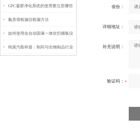
GPC凝胶净化系统的使用要注意哪些
卫士
省份：
氦质谱检漏仪检漏方法
操作？
详细地址：
如何使用全自动固液一体吹扫捕集仪
补充说明：
纯蒸汽取样器：制药与生物制品行业
提升实验室效率
中的关键质量控制工具
验证码：