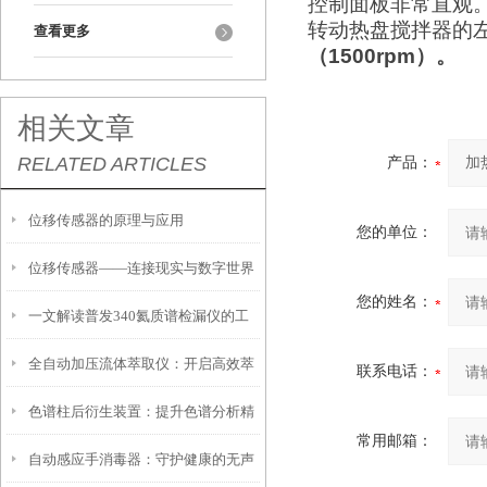
控制面板非常直观
转动热盘搅拌器的
查看更多
（
1500rpm
）。
相关文章
RELATED ARTICLES
产品：
位移传感器的原理与应用
您的单位：
位移传感器——连接现实与数字世界
您的姓名：
一文解读普发340氦质谱检漏仪的工
的桥梁
全自动加压流体萃取仪：开启高效萃
作原理
联系电话：
色谱柱后衍生装置：提升色谱分析精
取新时代
常用邮箱：
自动感应手消毒器：守护健康的无声
度的利器