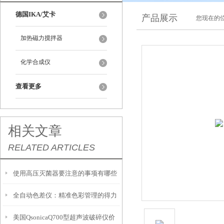
德国IKA/艾卡
产品展示
您现在的位
加热磁力搅拌器
化学合成仪
查看更多
相关文章
RELATED ARTICLES
使用高压灭菌器要注意的事项有哪些
全自动色差仪：精准色彩管理的得力
美国QsonicaQ700型超声波破碎仪价
助手