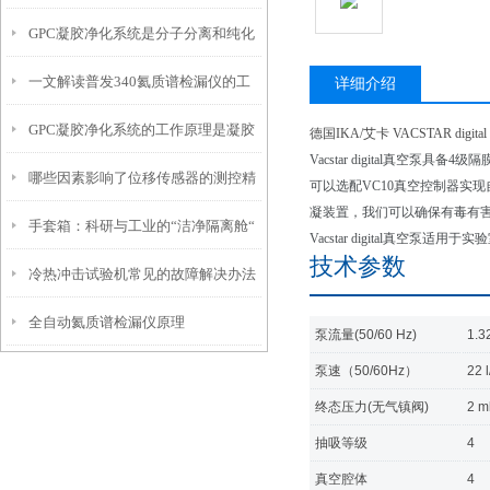
GPC凝胶净化系统是分子分离和纯化
格
一文解读普发340氦质谱检漏仪的工
的工具
详细介绍
GPC凝胶净化系统的工作原理是凝胶
作原理
德国IKA/艾卡 VACSTAR digita
Vacstar digital真
哪些因素影响了位移传感器的测控精
渗透色谱原理
可以选配VC10真空控制器实现自动化
凝装置，我们可以确保有毒有
手套箱：科研与工业的“洁净隔离舱“
度
Vacstar digital真空
技术参数
冷热冲击试验机常见的故障解决办法
全自动氦质谱检漏仪原理
介绍
泵流量(50/60 Hz)
1.3
泵速（50/60Hz）
22 
终态压力(无气镇阀)
2 m
抽吸等级
4
真空腔体
4