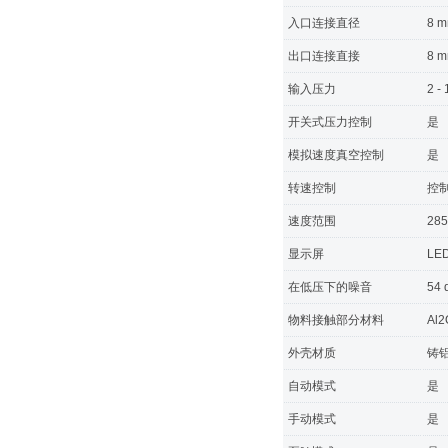
入口连接直径
8 
出口连接直接
8 
输入压力
2 -
开关式压力控制
是
模拟速度真空控制
是
转速控制
控
速度范围
285
显示屏
LE
在低压下的噪音
54 
物料接触部分材料
Al2
外壳材质
铸铝
自动模式
是
手动模式
是