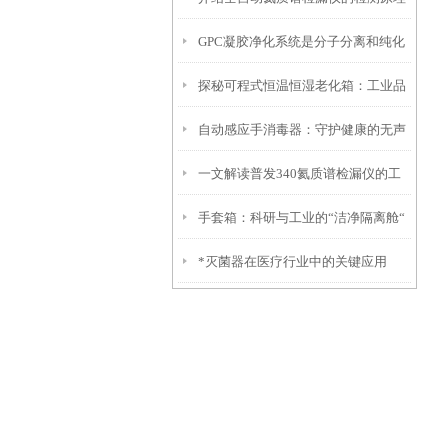
GPC凝胶净化系统是分子分离和纯化
探秘可程式恒温恒湿老化箱：工业品
的工具
自动感应手消毒器：守护健康的无声
质检测的幕后英雄
一文解读普发340氦质谱检漏仪的工
卫士
手套箱：科研与工业的“洁净隔离舱“
作原理
*灭菌器在医疗行业中的关键应用