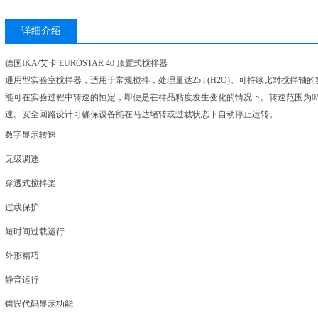
详细介绍
德国IKA/艾卡 EUROSTAR 40 顶置式搅拌器
通用型实验室搅拌器，适用于常规搅拌，处理量达25 l (H2O)。可持续比对搅拌
能可在实验过程中转速的恒定，即便是在样品粘度发生变化的情况下。转速范围为0/30 -
速。安全回路设计可确保设备能在马达堵转或过载状态下自动停止运转。
数字显示转速
无级调速
穿透式搅拌桨
过载保护
短时间过载运行
外形精巧
静音运行
错误代码显示功能