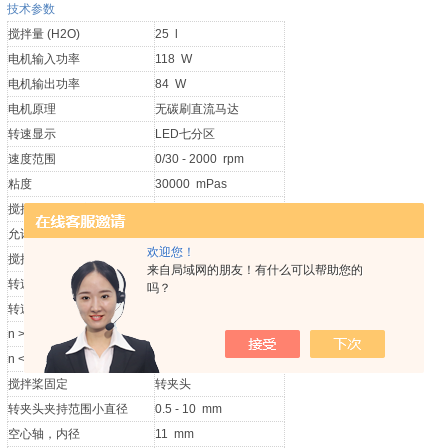
技术参数
搅拌量 (H2O)
25 l
电机输入功率
118 W
电机输出功率
84 W
电机原理
无碳刷直流马达
转速显示
LED七分区
速度范围
0/30 - 2000 rpm
粘度
30000 mPas
搅拌轴输出功率
84 W
允许连续运转时间
100 %
欢迎您！
搅拌轴转矩
40 Ncm
来自局域网的朋友！有什么可以帮助您的
转速控制
无级
吗？
转速设置精度
1 ±rpm
n > 300rpm时速度测量偏差
1 ±%
n < 300rpm时速度测量偏差
3 ±rpm
搅拌桨固定
转夹头
转夹头夹持范围小直径
0.5 - 10 mm
空心轴，内径
11 mm