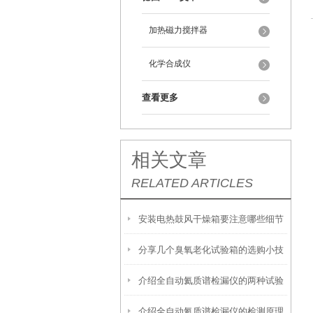
加热磁力搅拌器
化学合成仪
查看更多
相关文章
RELATED ARTICLES
安装电热鼓风干燥箱要注意哪些细节
分享几个臭氧老化试验箱的选购小技
介绍全自动氦质谱检漏仪的两种试验
巧
介绍全自动氦质谱检漏仪的检测原理
方法