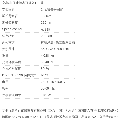
空心轴(停止状态可插入)
是
支架固定
延长臂夹头固定
延长臂直径
16 mm
延长臂长度
220 mm
Speed control
电子的
额定转矩
0.4 Nm
外壳材质
铸铝涂层 / 热塑性聚合物
外形尺寸
86 x 248 x 208 mm
重量
4.028 kg
允许环境温度
5 - 40 °C
允许相对湿度
80 %
DIN EN 60529 保护方式
IP 42
电压
230 / 115 / 100 V
频率
50/60 Hz
仪器输入功率
118 W
艾卡（武汉）仪器设备有限公司（IKA 中国）为您提供德国IKA/艾卡 EUROSTA
德国IKA/艾卡 EUROSTAR 40 顶置式搅拌器产地为德国、品牌为IKA，型号为EUROSTA