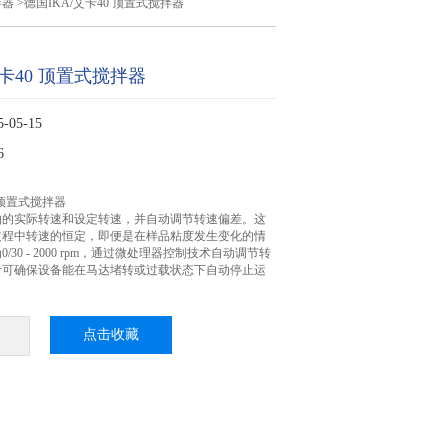
拌器
>德国IKA/艾卡40 顶置式搅拌器
艾卡40 顶置式搅拌器
05-15
6
0 顶置式搅拌器
轴的实际转速和设定转速，并自动调节转速偏差。这
过程中转速的恒定，即便是在样品粘度发生变化的情
30 - 2000 rpm，通过微处理器控制技术自动调节转
计可确保设备能在马达堵转或过载状态下自动停止运
点击收藏