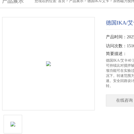
产品展示
您现在的位置:
首页
>
产品展示
>
德国IKA/艾卡
>
加热磁力搅
德国IKA/
产品时间：2025-
访问次数：151
简要描述：
德国IKA/艾卡4
可持续比对搅拌
项功能可在实验
况下。转速范围为0/
速。安全回路设
转。
在线咨询