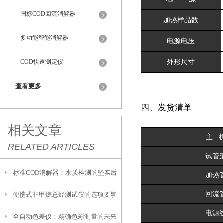
国标COD回流消解器
加热样品数
多功能智能消解器
电源电压
COD快速测定仪
外形尺寸
查看更多
四、
发货清单
相关文章
主 
RELATED ARTICLES
试管
标准COD消解器：水质检测的坚实后
加热
回流
便携式非甲烷总烃测试仪的选项要掌
盾
电源
全自动色差仪：精确色彩测量的未来
握这些内容