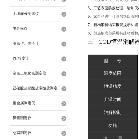
5、工艺表面防腐处理，增加仪
土壤养分测试仪
6、
家自动进行计算加热回流时
7、新增消解结束报警提示功能
电导率仪
8、
加热板底部采用特殊材质和
COD恒温消解
三、
溶氧仪、离子计
PH酸度计
型 号
余氯二氧化氯测定仪
温度范围
恒温精度
亚硝酸盐硝酸盐磷酸盐测定
升温时间
重金属测定仪
消解控制
氨氮测定仪
功耗
总磷测定仪
电 源