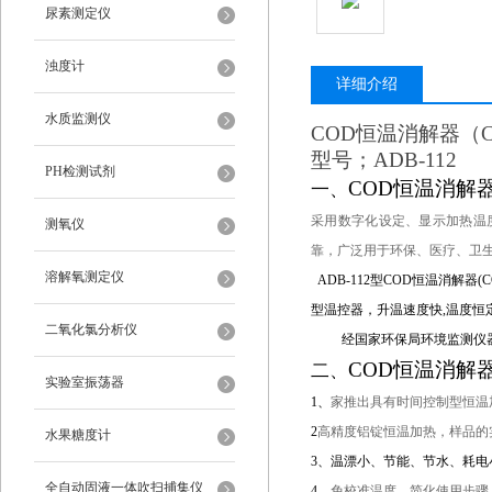
尿素测定仪
浊度计
详细介绍
水质监测仪
COD恒温消解器（
型号；
ADB-112
PH检测试剂
COD恒温消解
一、
采用数字化设定、显示加热温
测氧仪
靠，广泛用于环保、医疗、卫
溶解氧测定仪
ADB
-112型COD恒温消解器
(
型温控器，升温速度快,温度恒
二氧化氯分析仪
经国家环保局环境监测仪
COD恒温消解
二、
实验室振荡器
1、
家推出具有时间控制型恒温
2
高精度铝锭恒温加热，样品的
水果糖度计
3、温漂小、节能、节水、耗电
全自动固液一体吹扫捕集仪
4、
免校准温度，简化使用步骤