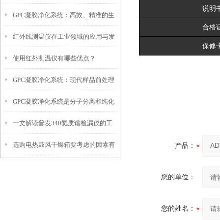
说明
GPC凝胶净化系统：高效、精准的生
合格
红外线测温仪在工业领域的应用与发
物分离新纪元
保修
使用红外测温仪有哪些优点？
展前景
GPC凝胶净化系统：现代样品前处理
GPC凝胶净化系统是分子分离和纯化
的核心技术
一文解读普发340氦质谱检漏仪的工
的工具
选购电热鼓风干燥箱要考虑的因素有
作原理
产品：
哪些
您的单位：
您的姓名：