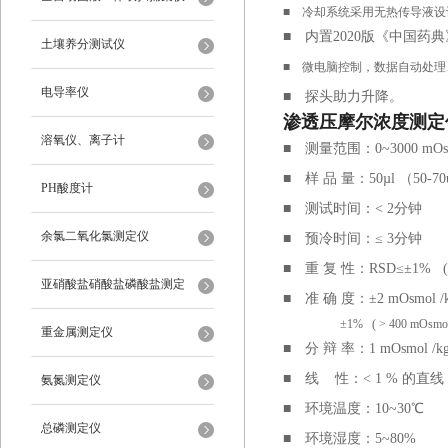
■
冷却系统采用无热传导液设
■
内置2020版《中国药
土壤养分测试仪
■
微电脑控制，数据自动处理
电导率仪
■
探头助力升降。
渗透压摩尔浓度测定
溶氧仪、离子计
■
测量范围：0~3000 mOsm
■
样 品 量：50µl （50-70u
PH酸度计
■
测试时间：< 2分钟
余氯二氧化氯测定仪
■
预冷时间：≤ 3分钟
■
重 复 性：RSD≤±1% (30
亚硝酸盐硝酸盐磷酸盐测定
■
准 确 度：±2 mOsmol /kg 
±1% ( > 400 mOsmol 
重金属测定仪
■
分 辩 率：1 mOsmol /k
■
线 性：< 1 % 的直线
氨氮测定仪
■
环境温度：10~30℃
总磷测定仪
■
环境湿度：5~80%