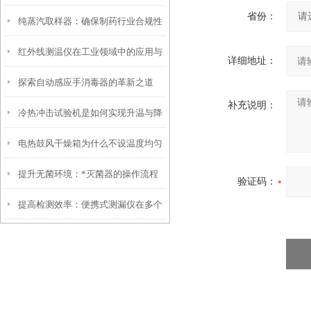
省份：
纯蒸汽取样器：确保制药行业合规性
析
红外线测温仪在工业领域中的应用与
的关键工具
详细地址：
探索自动感应手消毒器的革新之道
优势
补充说明：
冷热冲击试验机是如何实现升温与降
电热鼓风干燥箱为什么不设温度均匀
温的过程？
提升无菌环境：*灭菌器的操作流程
度参数？
验证码：
提高检测效率：便携式测漏仪在多个
与安全性
行业中的应用