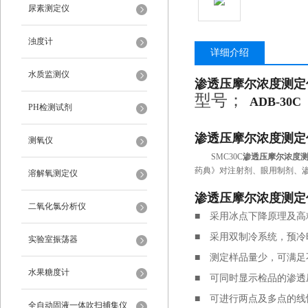
尿素测定仪
浊度计
详细介绍
水质监测仪
渗透压摩尔浓度测定
型号；
ADB-30C
PH检测试剂
渗透压摩尔浓度测定
测氧仪
SMC30C
渗透压摩尔浓度
药典》对注射剂、眼用制剂、
溶解氧测定仪
渗透压摩尔浓度测定
二氧化氯分析仪
■
采用冰点下降原理及高
■
采用双制冷系统，预冷
实验室振荡器
■
测定样品量少，可满足
水果糖度计
■
可同时显示检品的渗透
■
可进行两点及多点的线
全自动固液一体吹扫捕集仪