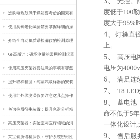
3、
光控、
度低于10
选购电热鼓风干燥箱要考虑的因素有
度大于95%
使用臭氧老化试验箱要掌握详细的操
哪些
4、
灯
箍
直
介绍全自动氦质谱检漏仪的检测原理
作方法
上。
GF高斯计：磁场测量的常用检测仪器
5、
高压电
电压为
40
00
使用高压灭菌器要注意的事项有哪些
6、
满足连
提升取样精度：纯蒸汽取样器的安装
7、
T8 LE
使用红外线测温仪要注意这几点操作
与维护技巧
8、
蓄电池
色谱柱后衍生装置：提升色谱分析精
命不低于5
高压灭菌器：实验室与医疗领域的消
一体化设计
度的利器
9、
售后服
莱宝氦质谱检漏仪：守护系统密封性
毒卫士