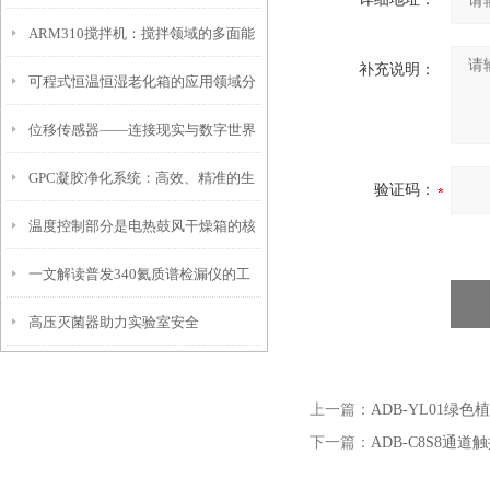
ARM310搅拌机：搅拌领域的多面能
补充说明：
可程式恒温恒湿老化箱的应用领域分
手
位移传感器——连接现实与数字世界
析
GPC凝胶净化系统：高效、精准的生
的桥梁
验证码：
温度控制部分是电热鼓风干燥箱的核
物分离新纪元
一文解读普发340氦质谱检漏仪的工
心部分
高压灭菌器助力实验室安全
作原理
上一篇：
ADB-YL01绿
下一篇：
ADB-C8S8通