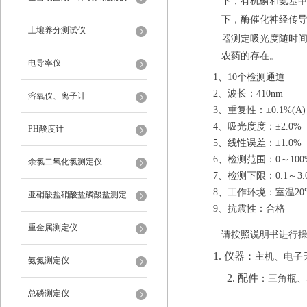
下，有机磷和氨基
下，酶催化神经传
土壤养分测试仪
器测定吸光度随时
农药的存在。
电导率仪
1
、
10
个检测通道
2
、波长：
410nm
溶氧仪、离子计
3
、重复性：
±0.1%(A)
4
、吸光度度：
±2.0%
PH酸度计
5
、线性误差：
±1.0%
6
、检测范围：
0
～
100
余氯二氧化氯测定仪
7
、检测下限：
0.1
～
3.
8
、工作环境：室温
2
亚硝酸盐硝酸盐磷酸盐测定
9
、抗震性：合格
重金属测定仪
请按照说明
书
进行
1.
仪器：
主机、电子
氨氮测定仪
2.
配件
：三角瓶、
总磷测定仪