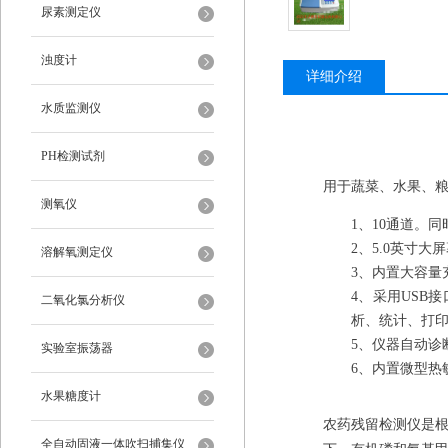
尿素测定仪
浊度计
详细介绍
水质监测仪
PH检测试剂
用于蔬菜、水果、
测氧仪
1
、
10
通道。同
2
、
5.0
英寸大屏
溶解氧测定仪
3
、内置大容量
4
、采用
USB
接
二氧化氯分析仪
析、统计、打
5
、仪器自动诊
实验室振荡器
6
、内置微型热
水果糖度计
农药残留检测仪是
全自动固液一体吹扫捕集仪