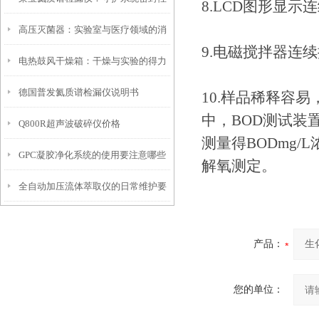
8.LCD图形显示
高压灭菌器：实验室与医疗领域的消
的忠诚卫士
9.电磁搅拌器连
电热鼓风干燥箱：干燥与实验的得力
毒卫士
德国普发氦质谱检漏仪说明书
伙伴
10.样品稀释容
中，BOD测试装
Q800R超声波破碎仪价格
测量得BODmg
GPC凝胶净化系统的使用要注意哪些
解氧测定。
全自动加压流体萃取仪的日常维护要
操作？
求有哪些？
产品：
您的单位：