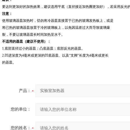
要达到更加好的加热效果，建议选用平底（直径接近加热圈更加好），若采用反光
注意：
使用玻璃器皿加热时，切勿将冷器皿直接置于已热的玻璃发热板上，或是
将已热的玻璃器皿放置于冷的玻璃板上，以免因温差过大而导致玻璃爆
裂，不要让玻璃器皿长时间加热至水干。
不适用的器皿（建议不使用）：
1.底部直径过小的器皿；凸底器皿；底部反光的器皿。
2.凹进深度为4毫米或更深的凹底器皿、以及“支脚"长度为4毫米或更长
的器皿。
产品：
您的单位：
您的姓名：