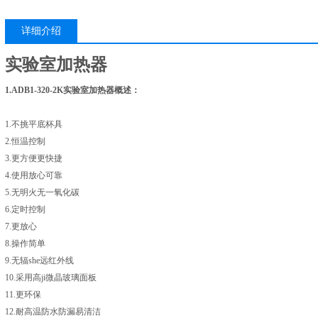
详细介绍
实验室加热器
1.ADB1-320-2K
实验室加热器
概述：
1.不挑平底杯具
2.恒温控制
3.更方便更快捷
4.使用放心可靠
5.无明火无一氧化碳
6.定时控制
7.更放心
8.操作简单
9.无辐she远红外线
10.采用高ji微晶玻璃面板
11.更环保
12.耐高温防水防漏易清洁