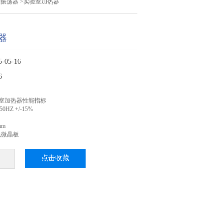
室振荡器
>实验室加热器
器
05-16
6
实验室加热器性能指标
0HZ +/-15%
mm
色微晶板
点击收藏