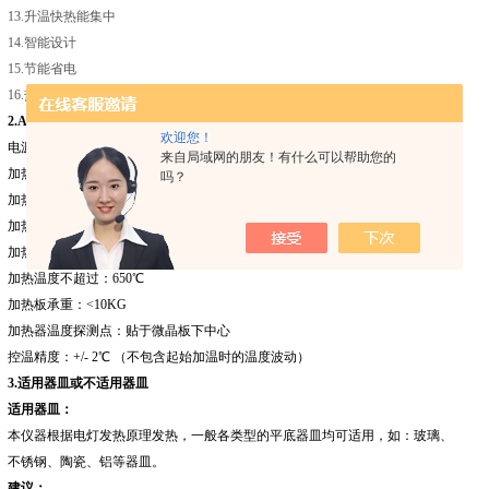
13.升温快热能集中
14.智能设计
15.节能省电
16.热力强劲热能均匀
2.ADB1-320-2K
实验室加热器
性能指标
欢迎您！
电源输入：220V/ 50HZ +/-15%
来自局域网的朋友！有什么可以帮助您的
加热功率：2KW
吗？
加热面积：Φ200mm
加热板材料：黑色微晶板
加热板耐温：800℃
加热温度不超过：650℃
加热板承重：<10KG
加热器温度探测点：贴于微晶板下中心
控温精度：+/- 2℃ （不包含起始加温时的温度波动）
3.
适用器皿或不适用器皿
适用器皿：
本仪器根据电灯发热原理发热，一般各类型的平底器皿均可适用，如：玻璃、
不锈钢、陶瓷、铝等器皿。
建议：