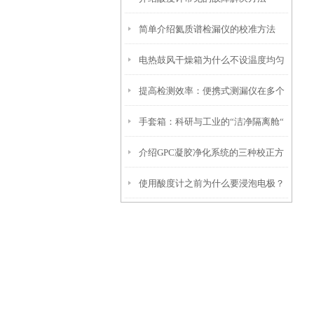
简单介绍氦质谱检漏仪的校准方法
电热鼓风干燥箱为什么不设温度均匀
提高检测效率：便携式测漏仪在多个
度参数？
手套箱：科研与工业的“洁净隔离舱“
行业中的应用
介绍GPC凝胶净化系统的三种校正方
使用酸度计之前为什么要浸泡电极？
法