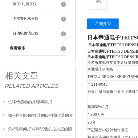
密度计_密度仪
卡尔费休水分仪
详细介绍
自动电位滴定仪
日本帝通电子TEITSU
日本帝通电子TEITSU DENS
查看更多
日本帝通电子TEITSU DENS
日本帝通电子TEITSU DENS
社名所在地設立資本金従業員
帝通電子研究所
相关文章
TEITSU DENSHI KENKYUSHO
〒211-0045
RELATED ARTICLES
神奈川県川崎市中原区上新城2-
位移传感器的原理与应用
昭和32年1月
4,800万円
如何区别PH酸度计的级别和仪器的度
20名
分析影响电子材料试验机拉力度的因
下記製品の設計制作販売
超音波応用検査機器（含セン