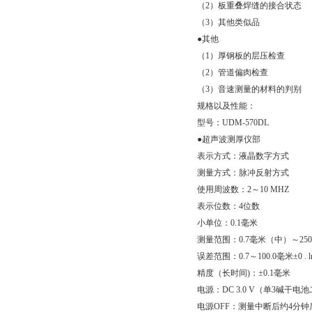
（2）板重叠焊缝的接合状态
（3）其他类似品
●其他
（1）厚钢板的层压检查
（2）管道偏肉检查
（3）音速测量的材料的判别
规格以及性能：
型号：UDM-570DL
●超声波测厚仪部
表示方式：液晶数字方式
测量方式：脉冲反射方式
使用周波数：2～10 MHZ
表示位数：4位数
小单位：0.1毫米
测量范围：0.7毫米（中）～250
误差范围：0.7～100.0毫米±0 . lmm
精度（长时间)：±0.1毫米
电源：DC 3.0 V（单3碱干电
电源OFF：测量中断后约4分钟