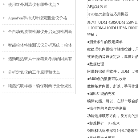
使用红外测温仪有哪些优点？
素
AE試験装置
その他の超音波応用機器
​AquaPen手持式叶绿素测量仪价格
厚さ計UDM-450SUDM-550VUD
1100UDM-1100DLUDM-1300U
全自动氦质谱检漏仪开启无损检测新
特征：
●测量条件的设定简单
智能粉体特性测试仪分析系统：粉体
篇章
微处理机内置操作触摸按键，
被测物的音速设定及，厚度计的キ
选购电热鼓风干燥箱要考虑的因素有
研究的得力助手
●数据处理
附属数据处理软件，UDM - 5
分析定氮仪的工作原理和优点
哪些
●6400点的数据可以收录
纯蒸汽取样器：确保制药行业合规性
数据蛾罗内置。所以，手写作
●编辑功能的充实
的关键工具
编辑功能。所以，在那个场合
●操作性的考虑交替测量
功能选择顺序方向，反方向的
●标准探针，0.7毫米
钢铁材话标准探针1个0.7毫