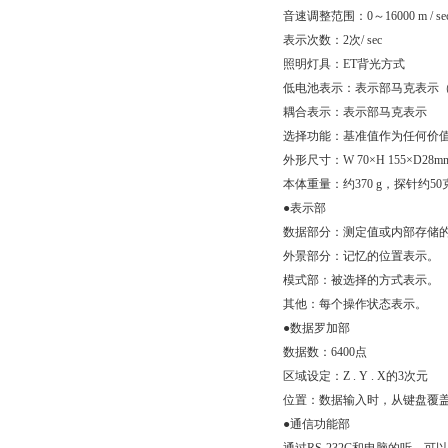
音速调整范围：0～16000 m / se
表示次数：2次/ sec
照明灯具：ET背光方式
低电池表示：表示部马克表示（
耦合表示：表示部马克表示
选择功能：基准值作为任何价
外形尺寸：W 70×H 155×D28m
本体重量：约370 g，探针约50
●表示部
数据部分：测定值或内部存储
外景部分：记忆的位置表示。
模式部：被选择的方式表示。
其他：每个操作状态表示。
●数据罗加部
数据数：6400点
区域设定：Z . Y . X的3次元
位置：数据输入时，从键盘覆
●通信功能部