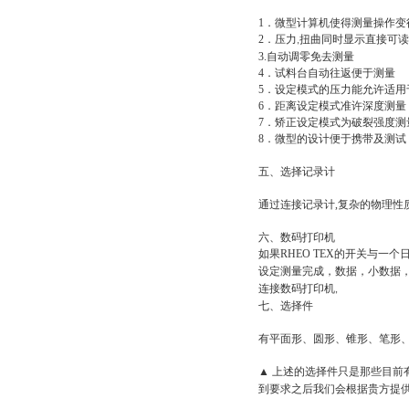
1
．微型计算机使得测量操作变
2
．压力
扭曲同时显示直接可读
,
3.
自动调零免去测量
4
．试料台自动往返便于测量
5
．设定模式的压力能允许适用
6
．距离设定模式准许深度测量
7
．矫正设定模式为破裂强度测
8
．微型的设计便于携带及测试
五、选择
记录计
通过连接记录计
,
复杂的物理性
六、数码打印机
如果
RHEO TEX
的开关与一个
设定测量完成，数据，小数据
连接数码打印机
,
七、选择件
有平面形、圆形、锥形、笔形
▲ 上述的选择件只是那些目前
到要求之后我们会根据贵方提