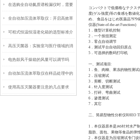
在选购全自动氦质谱检漏仪时，需要
素有哪些
コンパクトで低価格なテクスチャー
度(ゲル強度)等の食感を数値
全自动加压流体萃取仪：开启高效萃
考虑以下因素
め、 食品をはじめ医薬品?9?
仪器
(State-of-the-art Functions)
1
．微型计算机控制
可程式恒温恒湿老化箱的选型标准介
取新时代
2
．一个按扭测定
3
．零点自动调节
高压灭菌器：实验室与医疗领域的消
绍
4
．测试平台自动回归原点
5
．可选择的数码打印机
电热鼓风干燥箱的风量可以调节吗
毒卫士
一、
测试项目
:
1
．鱼、肉糊、果冻的物性测试
自动加压流体萃取仪在样品处理中的
2
．压缩测试
3
．剪断、切断测试
使用高压灭菌器要注意的几点要求
4
．针入度测试
应用
5
．打碎、弯曲测试
6
．渗透测试
7
．其它
二、简易型物性分析仪
RHEO T
1
．本仪器原本是
针对水产
JAS
脂肪、面包、果物等食品的弹
2
．本仪器是为压缩测试专门设