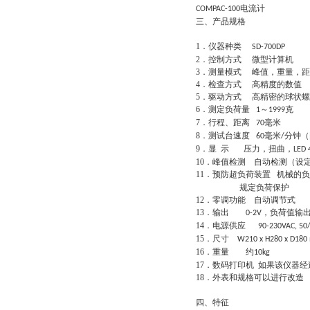
电流计
COMPAC-100
三、产品规格
1
．仪器种类
SD-700DP
2
．控制方式 微型计算机
3
．测量模式 峰值，重量，距
4
．检查方式 高精度的数值
5
．驱动方式 高精密的球状螺
6
．测定负荷量
～
克
1
1999
7
．行程、距离
毫米
70
8
．测试台速度
毫米
分钟（
60
/
9
．显 示 压力，扭曲，
LED 
10
．峰值检测 自动检测（设
11
．预防超负荷装置 机械的
规定负荷保护
12
．零调功能 自动调节式
13
．输出
，负荷值输
0-2V
14
．电源供应
90-230VAC, 50
15
．尺寸
W210 x H280 x D18
16
．重量 约
10kg
17
．数码打印机 如果该仪器经
18
．外表和规格可以进行改造
四、特征