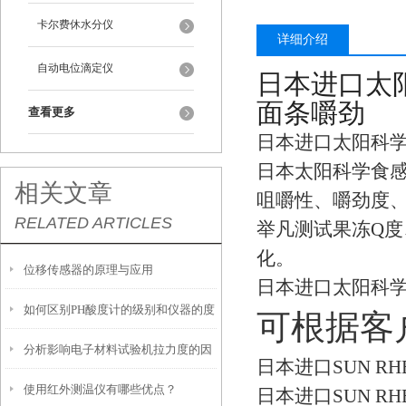
卡尔费休水分仪
详细介绍
自动电位滴定仪
日本进口太阳
面条嚼劲
查看更多
日本进口太阳科学
日本太阳科学食
相关文章
咀嚼性、嚼劲度
RELATED ARTICLES
举凡测试果冻Q
化。
位移传感器的原理与应用
日本进口太阳科学
如何区别PH酸度计的级别和仪器的度
可根据客
分析影响电子材料试验机拉力度的因
日本进口SUN RH
使用红外测温仪有哪些优点？
素
日本进口SUN R