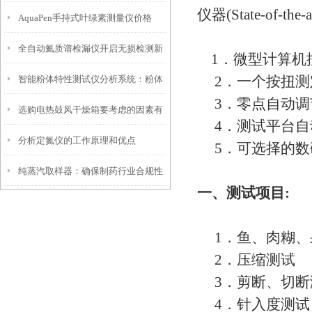
仪器(State-of-the-ar
​AquaPen手持式叶绿素测量仪价格
全自动氦质谱检漏仪开启无损检测新
1．微型计算机
2．一个按扭测
智能粉体特性测试仪分析系统：粉体
篇章
3．零点自动调
选购电热鼓风干燥箱要考虑的因素有
研究的得力助手
4．测试平台自
分析定氮仪的工作原理和优点
哪些
5．可选择的数
纯蒸汽取样器：确保制药行业合规性
一、测试项目:
的关键工具
1．鱼、肉糊、果
2．压缩测试
3．剪断、切断
4．针入度测