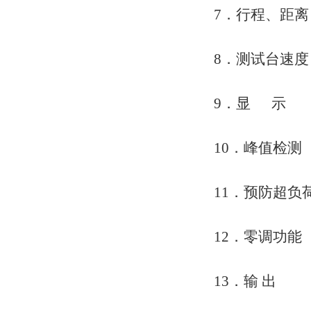
7．行程、距
8．测试台速度
9．显 示 压
10．峰值检
11．预防超负
12．零调功
13．输 出 