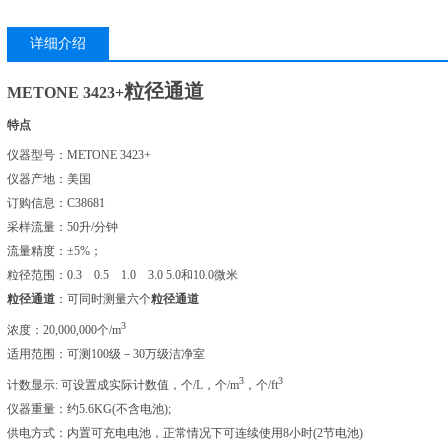
详细介绍
粒径通道
METONE 3423+
特点
仪器型号：METONE 3423+
仪器产地：美国
订购信息：C38681
采样流量：50升/分钟
流量精度：±5%；
粒径范围：0.3 0.5 1.0 3.0 5.0和10.0微米
粒径通道
：可同时测量六个
粒径通道
3
浓度：20,000,000个/m
适用范围：可测100级－30万级洁净室
3
3
计数显示: 可设置成实际计数值，个/L，个/m
，个/ft
仪器重量：约5.6KG(不含电池);
供电方式：内置可充电电池，正常情况下可连续使用8小时(2节电池)