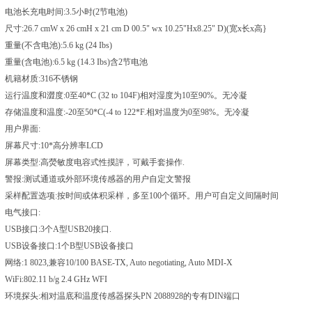
电池长充电时间:3.5小时(2节电池)
尺寸:26.7 cmW x 26 cmH x 21 cm D 00.5" wx 10.25"Hx8.25" D)(宽x长x高}
重量(不含电池):5.6 kg (24 Ibs)
重量(含电池):6.5 kg (14.3 Ibs)含2节电池
机籍材质:316不锈钢
运行温度和澀度:0至40*C (32 to 104F)相对湿度为10至90%。无冷凝
存储温度和温度:-20至50*C(-4 to 122*F.相对温度为0至98%。无冷凝
用户界面:
屏幕尺寸:10*高分辨率LCD
屏幕类型:高熒敏度电容式性摸評，可戴手套操作.
警报:测试通道或外部环境传感器的用户自定文警报
采样配置选项:按时间或体积采样，多至100个循环。用户可自定义间隔时间
电气接口:
USB接口:3个A型USB20接口.
USB设备接口:1个B型USB设备接口
网络:1 8023,兼容10/100 BASE-TX, Auto negotiating, Auto MDI-X
WiFi:802.11 b/g 2.4 GHz WFI
环境探头:相对温底和温度传感器探头PN 2088928的专有DIN端口