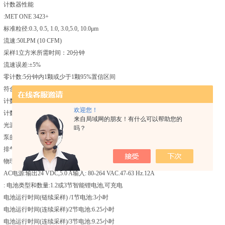
计数器性能
:MET ONE 3423+
标准粒径:0.3, 0.5, 1.0, 3.0,5.0, 10.0μm
流速:50LPM (10 CFM)
采样1立方米所需时间：20分钟
流速误差:±5%
零计数:5分钟内1颗或少于1颗95%置信区间
符合损失:20,000,000顾粒/m3时为10%
计数效率-50%:在0.3 um时为50%±20%
欢迎您！
计数效率-100%:在0.45 um时为100% ±10%
来自局域网的朋友！有什么可以帮助您的
光源:长寿命的激光二极管，平均*时间为10年
吗？
泵的类型:按ISO 3标准过滤，3/8" NPT管件
排气阀:提供3/8" NPT管件
物理和电气规格:
AC电源:输出24 VDC,5.0 A输入: 80-264 VAC.47-63 Hz.12A
: 电池类型和数量:1.2或3节智能锂电池,可充电
电池运行时间(链续采样) /1节电池:3小时
电池运行时间(连续采样)/2节电池:6.25小时
电池运行时间(连续采样)/3节电池:9.25小时