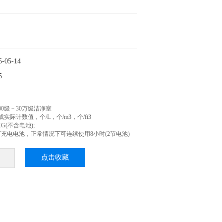
05-14
5
0级－30万级洁净室
实际计数值，个/L，个/m3，个/ft3
G(不含电池);
充电电池，正常情况下可连续使用8小时(2节电池)
点击收藏