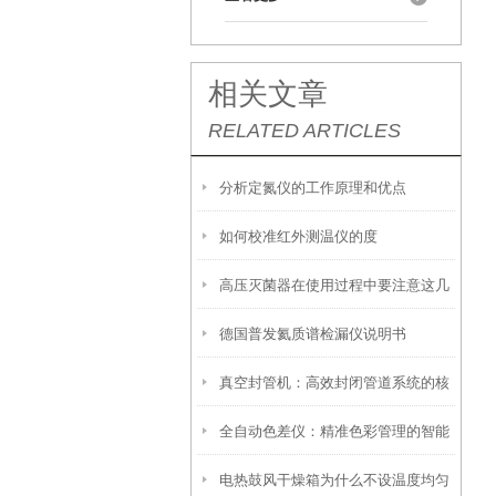
相关文章
RELATED ARTICLES
分析定氮仪的工作原理和优点
如何校准红外测温仪的度
高压灭菌器在使用过程中要注意这几
德国普发氦质谱检漏仪说明书
点事项
真空封管机：高效封闭管道系统的核
全自动色差仪：精准色彩管理的智能
心设备
电热鼓风干燥箱为什么不设温度均匀
之眼