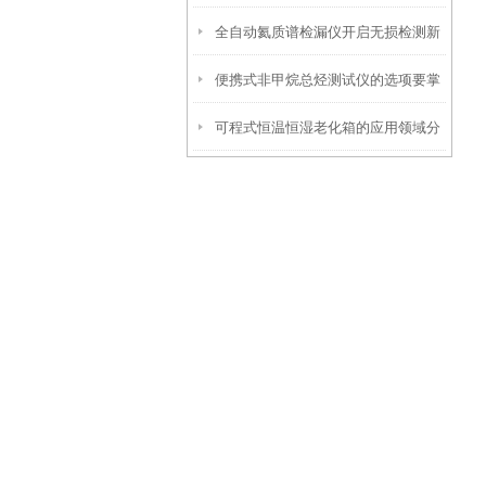
全自动氦质谱检漏仪开启无损检测新
度参数？
便携式非甲烷总烃测试仪的选项要掌
篇章
可程式恒温恒湿老化箱的应用领域分
握这些内容
析