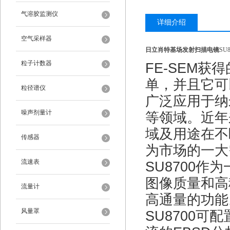
气溶胶监测仪
详细介绍
空气采样器
日立肖特基场发射扫描电镜
SU8
粒子计数器
FE-SEM
获得
单，并且它可
粒径谱仪
广泛应用于纳
噪声剂量计
等领域。近年来，
域及用途在不
传感器
为市场的一大
流速表
SU8700
图像质量和高
流量计
高通量的功能
风量罩
SU8700
可配