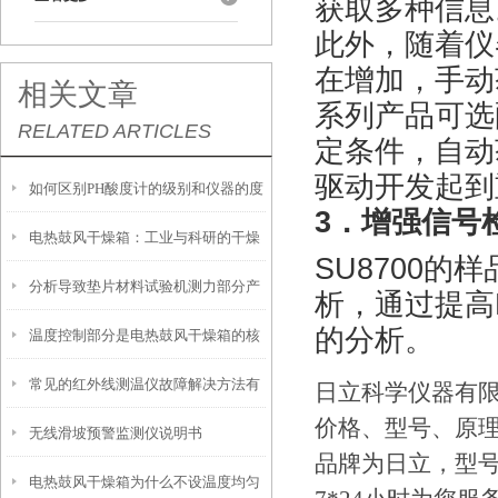
获取多种信息
此外，随着仪
在增加，手动
相关文章
系列产品可选
RELATED ARTICLES
定条件，自动
驱动开发起到
如何区别PH酸度计的级别和仪器的度
3
．增强信号
电热鼓风干燥箱：工业与科研的干燥
SU8700
的样
分析导致垫片材料试验机测力部分产
好帮手
析，通过提高
的分析。
温度控制部分是电热鼓风干燥箱的核
生摩擦力的原因
常见的红外线测温仪故障解决方法有
心部分
日立科学仪器有
价格、型号、原
无线滑坡预警监测仪说明书
哪些
品牌为日立，型号
电热鼓风干燥箱为什么不设温度均匀