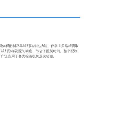
同体积配制及单试剂取样的功能。仪器由多路精密取
了试剂取样及配制精度，节省了配制时间。整个配制
可广泛应用于各类检验机构及实验室。