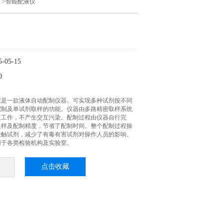
仪
>智能配液仪
05-15
0
液仪是一款液体自动配制仪器。可实现多种试剂按不同
配制及单试剂取样的功能。仪器由多路精密取样系统
立工作，不产生交互污染。配制过程由仪器自行完
取样及配制精度，节省了配制时间。整个配制过程操
接触试剂，减少了有毒有害试剂对操作人员的影响。
用于各类检验机构及实验室。
点击收藏