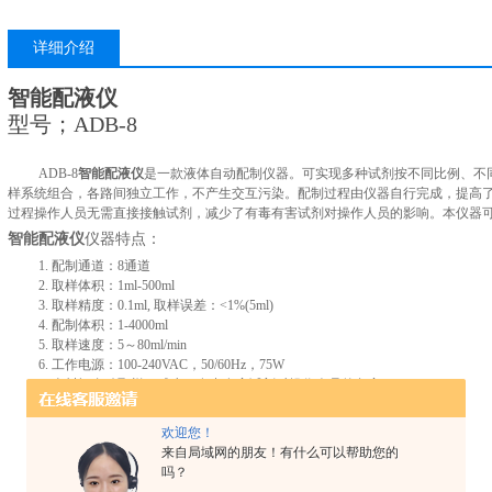
详细介绍
智能配液仪
型号；ADB-8
ADB-8
智能配液仪
是一款液体自动配制仪器。可实现多种试剂按不同比例、不
样系统组合，各路间独立工作，不产生交互污染。配制过程由仪器自行完成，提高
过程操作人员无需直接接触试剂，减少了有毒有害试剂对操作人员的影响。本仪器
智能配液仪
仪器特点：
1.
配制通道：
8
通道
2.
取样体积：
1ml-500ml
3.
取样精度：
0.1ml,
取样误差：
<1%(5ml)
4.
配制体积：
1-4000ml
5.
取样速度：
5
～
80ml/min
6.
工作电源：
100-240VAC
，
50/60Hz
，
75W
7.
全封闭自动取样，减少了有毒有害试剂对操作人员的危害
8.
高精度注塞泵取样系统，取样体积
9.
取样管路相互独立，无交互污染
欢迎您！
10.
防挥发瓶盖和自动排空设计，防止对操作人员和环境的污染
来自局域网的朋友！有什么可以帮助您的
11.
全氟管路，耐腐蚀，适用于各类试剂配制
吗？
12.
设有低液位、更换试剂瓶等多项自动预警功能，配制过程安全可靠